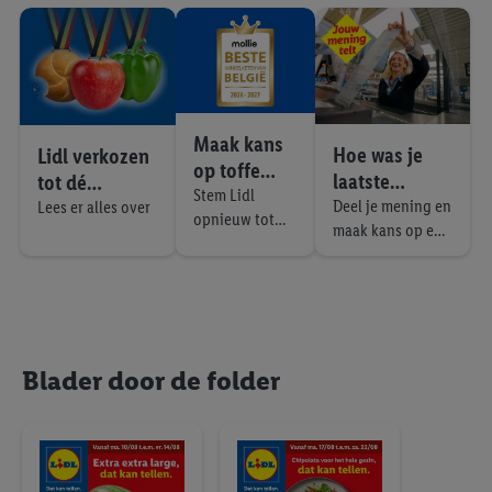
toestemming te allen tijde met vooruitwerkende kracht in te
l
trekken, vindt u in onze
privacyverklaring
.
Je vindt het
e
impressum hier.
p
r
o
d
Maak kans
Hoe was je
u
Lidl verkozen
op toffe
c
laatste
tot dé
prijzen!
Stem Lidl
t
winkelervarin
Verskampioe
Deel je mening en
Lees er alles over
e
opnieuw tot
maak kans op een
g bij Lidl?
n van België!
n
beste
waardebon van €
winkelketen
100!
van België!
Blader door de folder