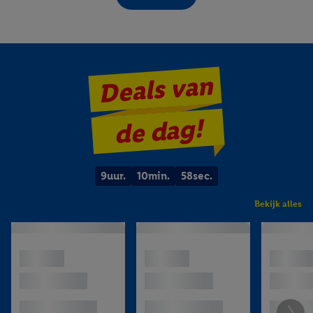
Terug naar school
Deals van
de dag!
Badkamersnufjes
9
uur.
10
min.
57
sec.
Bekijk alles