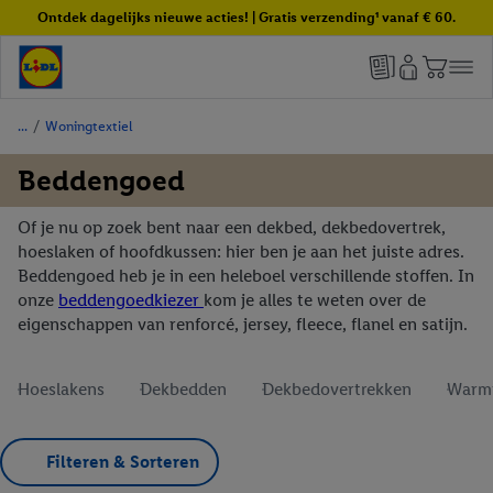
Ontdek dagelijks nieuwe acties! | Gratis verzending¹ vanaf € 60.
/
Woningtextiel
Beddengoed
Of je nu op zoek bent naar een dekbed, dekbedovertrek,
hoeslaken of hoofdkussen: hier ben je aan het juiste adres.
Beddengoed heb je in een heleboel verschillende stoffen. In
onze
beddengoedkiezer
kom je alles te weten over de
eigenschappen van renforcé, jersey, fleece, flanel en satijn.
Hoeslakens
Dekbedden
Dekbedovertrekken
Warm
Filteren & Sorteren