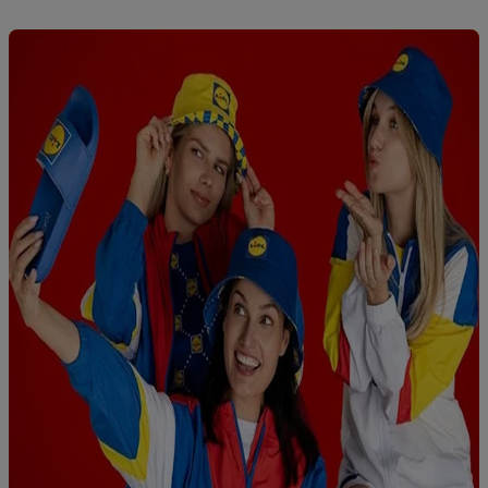
diensten worden weergegeven als er met behulp van uw
gehashte e-mailadres en eventuele andere
identificatiegegevens/identificatiegegevens waarover Criteo
SA beschikt, meerdere eindapparaten of Lidl-diensten aan u
kunnen worden toegewezen.
Onder “Aanpassen” kunt u individuele doeleinden toestaan en
meer informatie vinden over de gegevensverwerking.
Door op “weigeren” te klikken, kunt u alleen het gebruik van de
noodzakelijke technologieën toestaan. Door op “aanvaarden” te
klikken, stemt u in met alle verwerkingen voor alle
bovengenoemde doeleinden. Meer informatie, waaronder de
bewaartermijn van de gegevens en uw recht om uw
toestemming te allen tijde met vooruitwerkende kracht in te
trekken, vindt u in onze
privacyverklaring
.
Je vindt het
impressum hier.