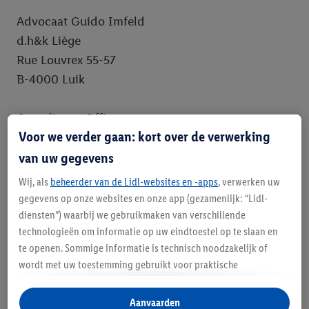
Advocaat Guido Imfeld
d.h&k Liège
Rue Louvrex 55-57
B-4000 Luik
Compliance Officer
Voor we verder gaan: kort over de verwerking
Wilt u een compliance-overtreding melden of
van uw gegevens
heeft u vragen over het thema compliance bij Lidl,
dan kunt u terecht bij onze Compliance Officer.
Wij, als
beheerder van de Lidl-websites en -apps
, verwerken uw
gegevens op onze websites en onze app (gezamenlijk: “Lidl-
Lidl Belgium GmbH & Co. KG
diensten”) waarbij we gebruikmaken van verschillende
technologieën om informatie op uw eindtoestel op te slaan en
Compliance
te openen. Sommige informatie is technisch noodzakelijk of
Guldensporenpark 90, gebouw J
wordt met uw toestemming gebruikt voor praktische
9820 Merelbeke
instellingen, om statistieken op te stellen of gepersonaliseerde
reclame binnen en buiten de Lidl-diensten aan te bieden. Als u
Aanvaarden