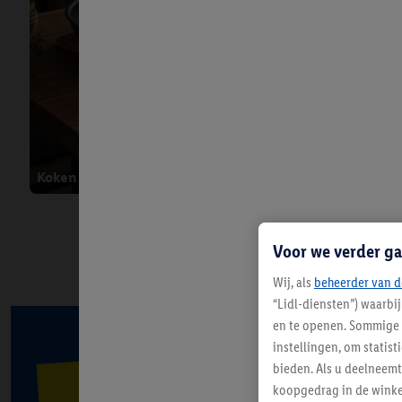
Zomer
Vanaf 07/08
Koken als een echte chef
Voor we verder ga
Wij, als
beheerder van d
“Lidl-diensten”) waarbi
en te openen. Sommige 
instellingen, om statis
Deals van
bieden. Als u deelneem
koopgedrag in de winke