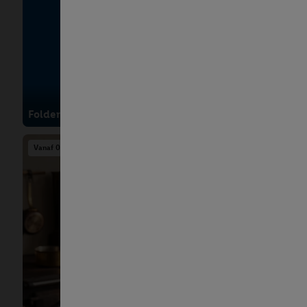
Bekijk de a
In je winkel
Folder van de week
Vanaf 07/08