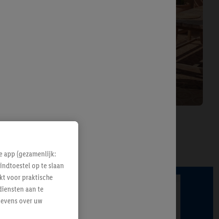
Een nieuwe zomeroutfit
e app (gezamenlijk:
indtoestel op te slaan
kt voor praktische
diensten aan te
gevens over uw