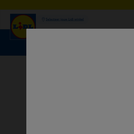
Meld je nu aan
Ontdek al je voordelen
Sale
Wonen & interieur
K
hu