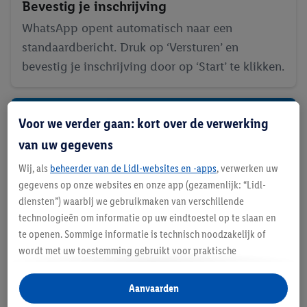
Bevestig je inschrijving
WhatsApp opent automatisch naar een
standaardbericht. Druk op ‘Versturen’ en
bevestig je inschrijving door op ‘Start’ te klikken.
Voor we verder gaan: kort over de verwerking
van uw gegevens
Wij, als
beheerder van de Lidl-websites en -apps
, verwerken uw
gegevens op onze websites en onze app (gezamenlijk: “Lidl-
diensten”) waarbij we gebruikmaken van verschillende
technologieën om informatie op uw eindtoestel op te slaan en
te openen. Sommige informatie is technisch noodzakelijk of
wordt met uw toestemming gebruikt voor praktische
instellingen, om statistieken op te stellen of gepersonaliseerde
reclame binnen en buiten de Lidl-diensten aan te bieden. Als u
Aanvaarden
deelneemt aan het Lidl Plus-programma, worden voor deze