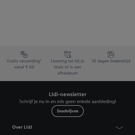
Footerelement met de verschillende USPs van Lidl.be
Gratis verzending¹
Levering tot bij je
30 dagen bedenktijd
vanaf € 60
thuis of in een
afhaalpunt
Lidl-newsletter
Schrijf je nu in en mis geen enkele aanbieding!
Inschrijven
Over Lidl