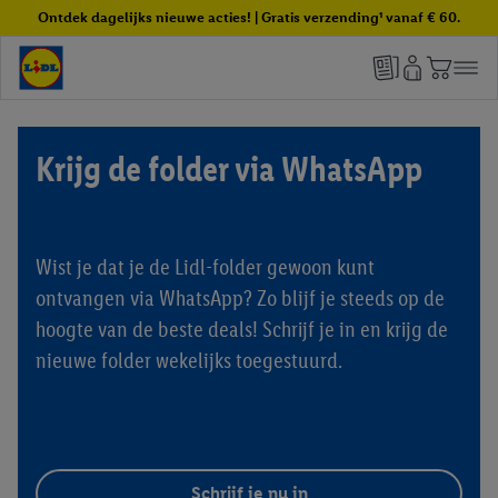
Ontdek dagelijks nieuwe acties! | Gratis verzending¹ vanaf € 60.
Krijg de folder via WhatsApp
Wist je dat je de Lidl-folder gewoon kunt
ontvangen via WhatsApp? Zo blijf je steeds op de
hoogte van de beste deals! Schrijf je in en krijg de
nieuwe folder wekelijks toegestuurd.
Schrijf je nu in