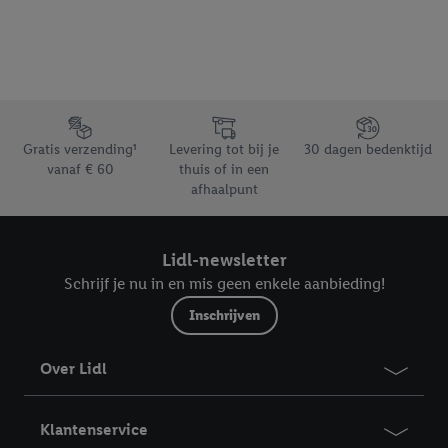
Footerelement met de verschillende USPs van Lidl.be
Gratis verzending¹
Levering tot bij je
30 dagen bedenktijd
vanaf € 60
thuis of in een
afhaalpunt
Lidl-newsletter
Schrijf je nu in en mis geen enkele aanbieding!
Inschrijven
Over Lidl
Klantenservice