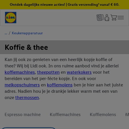
Ontdek dagelijks nieuwe acties! | Gratis verzending¹ vanaf € 60.
/
Keukenapparatuur
Koffie & thee
Kan jij ook zo genieten van een heerlijk kopje koffie of
thee? Wij bij Lidl ook. In ons ruime aanbod vind je allerlei
koffiemachines
,
theepotten
en
waterkokers
voor het
bereiden van het per-fécte kopje. En ook voor
melkopschuimers
en
koffiemolens
ben je hier aan het juiste
adres. Nadien hou je je drankje lekker warm met een van
onze
thermossen
.
Espresso machine
Koffiemachines
Koffiemolens
M