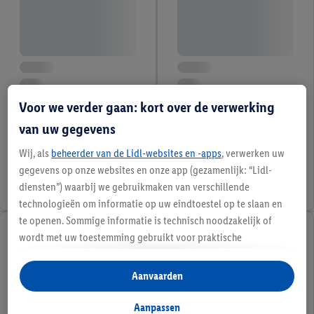
Voor we verder gaan: kort over de verwerking
van uw gegevens
Wij, als
beheerder van de Lidl-websites en -apps
, verwerken uw
gegevens op onze websites en onze app (gezamenlijk: “Lidl-
diensten”) waarbij we gebruikmaken van verschillende
technologieën om informatie op uw eindtoestel op te slaan en
te openen. Sommige informatie is technisch noodzakelijk of
wordt met uw toestemming gebruikt voor praktische
instellingen, om statistieken op te stellen of gepersonaliseerde
reclame binnen en buiten de Lidl-diensten aan te bieden. Als u
Aanvaarden
deelneemt aan het Lidl Plus-programma, worden voor deze
doeleinden eveneens gegevens over uw koopgedrag in de
Aanpassen