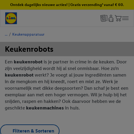
Ontdek dagelijks nieuwe acties! | Gratis verzending¹ vanaf € 60.
/
Keukenapparatuur
Keukenrobots
Een
keukenrobot
is je partner in crime in de keuken. Door
zijn veelzijdigheid wordt hij al snel onmisbaar. Hoe zo'n
keukenrobot
werkt? Je voegt al jouw ingrediënten samen
in de mengkom en hij kneedt, roert en mixt ze. Werk je
voornamelijk met dikke deegsoorten? Dan schaf je best een
exemplaar aan met een hoger vermogen. Wil je hulp bij het
snijden, raspen en hakken? Ook daarvoor hebben we de
geschikte
keukenmachines
in huis.
Filteren & Sorteren