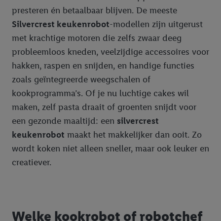
bovengenoemde doeleinden. Meer informatie, waaronder de
presteren én betaalbaar blijven. De meeste
bewaartermijn van de gegevens en uw recht om uw
Silvercrest keukenrobot
-modellen zijn uitgerust
toestemming te allen tijde met vooruitwerkende kracht in te
met krachtige motoren die zelfs zwaar deeg
trekken, vindt u in onze
privacyverklaring
.
Je vindt het
probleemloos kneden, veelzijdige accessoires voor
impressum hier.
hakken, raspen en snijden, en handige functies
zoals geïntegreerde weegschalen of
kookprogramma’s. Of je nu luchtige cakes wil
maken, zelf pasta draait of groenten snijdt voor
een gezonde maaltijd: een
silvercrest
keukenrobot
maakt het makkelijker dan ooit. Zo
wordt koken niet alleen sneller, maar ook leuker en
creatiever.
Welke kookrobot of robotchef