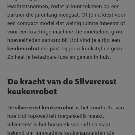
doeleinde kan uw gehashte e-mailadres ook samengevoegd
kwaliteitsnormen, zodat je kunt rekenen op een
worden met andere identificatiegegevens of
partner die jarenlang meegaat. Of je nu kiest voor
identificatiegegevens waarover Criteo SA beschikt en die aan u
toegewezen werden.
een compact model dat weinig ruimte inneemt of
Als u hiermee akkoord gaat, kunnen advertenties in het kader
voor een krachtige machine die moeiteloos grote
van retargeting, d.w.z. advertenties voor producten waarin u
hoeveelheden aankan: bij Lidl vind je altijd een
interesse hebt getoond (bijvoorbeeld door het product in de
keukenrobot
die past bij jouw kookstijl en gezin.
webshop aan uw winkelmandje toe te voegen, maar het niet te
Zo haal je betaalbare luxe en gemak in huis.
kopen), ook op verschillende apparaten en verschillende Lidl-
diensten worden weergegeven als er met behulp van uw
gehashte e-mailadres en eventuele andere
De kracht van de Silvercrest
identificatiegegevens/identificatiegegevens waarover Criteo
SA beschikt, meerdere eindapparaten of Lidl-diensten aan u
keukenrobot
kunnen worden toegewezen.
Onder “Aanpassen” kunt u individuele doeleinden toestaan en
De
silvercrest keukenrobot
is hét voorbeeld van
meer informatie vinden over de gegevensverwerking.
hoe Lidl topkwaliteit toegankelijk maakt.
Door op “weigeren” te klikken, kunt u alleen het gebruik van de
noodzakelijke technologieën toestaan. Door op “aanvaarden” te
Silvercrest is het huismerk van Lidl en staat
klikken, stemt u in met alle verwerkingen voor alle
bekend om innovatieve keukenapparaten die