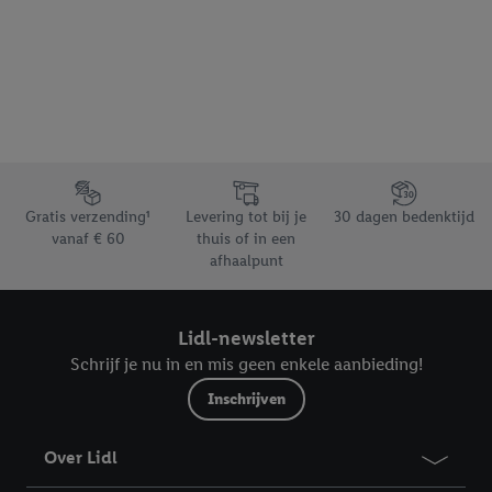
Footerelement met de verschillende USPs van Lidl.be
Gratis verzending¹
Levering tot bij je
30 dagen bedenktijd
vanaf € 60
thuis of in een
afhaalpunt
Lidl-newsletter
Schrijf je nu in en mis geen enkele aanbieding!
Inschrijven
Over Lidl