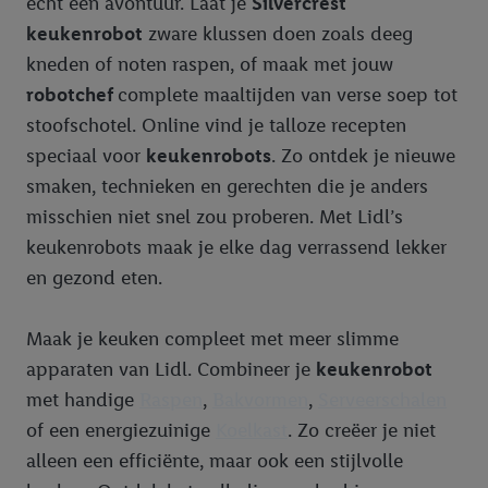
echt een avontuur. Laat je
Silvercrest
keukenrobot
zware klussen doen zoals deeg
kneden of noten raspen, of maak met jouw
robotchef
complete maaltijden van verse soep tot
stoofschotel. Online vind je talloze recepten
speciaal voor
keukenrobots
. Zo ontdek je nieuwe
smaken, technieken en gerechten die je anders
misschien niet snel zou proberen. Met Lidl’s
keukenrobots maak je elke dag verrassend lekker
en gezond eten.
Maak je keuken compleet met meer slimme
apparaten van Lidl. Combineer je
keukenrobot
met handige
Raspen
,
Bakvormen
,
Serveerschalen
of een energiezuinige
Koelkast
. Zo creëer je niet
alleen een efficiënte, maar ook een stijlvolle