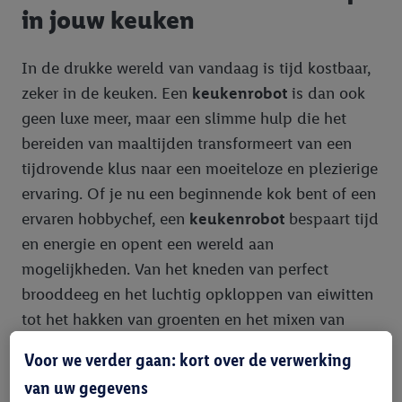
in jouw keuken
In de drukke wereld van vandaag is tijd kostbaar,
zeker in de keuken. Een
keukenrobot
is dan ook
geen luxe meer, maar een slimme hulp die het
bereiden van maaltijden transformeert van een
tijdrovende klus naar een moeiteloze en plezierige
ervaring. Of je nu een beginnende kok bent of een
ervaren hobbychef, een
keukenrobot
bespaart tijd
en energie en opent een wereld aan
mogelijkheden. Van het kneden van perfect
brooddeeg en het luchtig opkloppen van eiwitten
tot het hakken van groenten en het mixen van
smoothies — deze multifunctionele apparaten
Voor we verder gaan: kort over de verwerking
nemen het zware werk uit handen. Ze zorgen voor
van uw gegevens
precisie en consistentie, waardoor elk gerecht