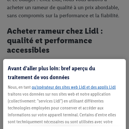
acheter un rameur de qualité à un prix abordable,
sans compromis sur la performance et la fiabilité.
Acheter rameur chez Lidl :
qualité et performance
accessibles
Chez Lidl, nous sommes convaincus que l'accès à
Avant d'aller plus loin: bref aperçu du
un équipement sportif de qualité ne devrait pas
traitement de vos données
être un luxe. C'est pourquoi nous sélectionnons
Nous, en tant
qu’opérateur des sites web Lidl et des applis Lidl
des rameurs qui allient performance, durabilité et
traitons vos données sur nos sites web et notre application
prix juste. Notre gamme est conçue pour répondre
(collectivement: "services Lidl") en utilisant différentes
aux besoins des sportifs de tous niveaux, du
technologies employées pour conserver et accéder aux
débutant à l'utilisateur régulier. Lorsque vous
informations sur votre appareil terminal. Certains d'entre elles
choisissez d'acheter un rameur chez Lidl, vous
sont techniquement nécessaires ou sont utilisées avec votre
consentement pour des paramétrages pratiques, pour compiler