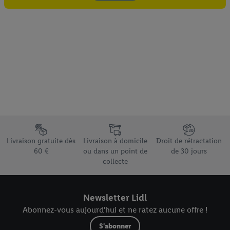
Élément du pied de page avec les différents arguments de vente
Livraison gratuite dès
Livraison à domicile
Droit de rétractation
60 €
ou dans un point de
de 30 jours
collecte
Newsletter Lidl
Abonnez-vous aujourd'hui et ne ratez aucune offre !
S'abonner