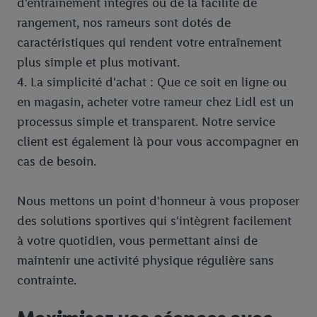
d'entraînement intégrés ou de la facilité de
également être affichées sur plusieurs apppareils et plusieurs
rangement, nos rameurs sont dotés de
services de Lidl si plusieurs terminaux ou plusieurs services de
Lidl peuvent vous être attribués en utilisant votre adresse e-
caractéristiques qui rendent votre entraînement
mail hachée et, le cas échéant, d’autres identifiants/identifiants
plus simple et plus motivant.
dont dispose Criteo S.A.
4. La simplicité d'achat : Que ce soit en ligne ou
Sous « Personnaliser », vous pouvez autoriser des finalités
en magasin, acheter votre rameur chez Lidl est un
individuelles et trouver de plus amples informations sur le
processus simple et transparent. Notre service
traitement des données.
client est également là pour vous accompagner en
En cliquant sur « Refuser », vous pouvez autoriser uniquement
l’utilisation des technologies nécessaires. En cliquant sur «
cas de besoin.
Accepter », vous autorisez tous les traitements pour toutes les
finalités susmentionnées. Vous trouverez de plus amples
Nous mettons un point d'honneur à vous proposer
informations sur la durée de conservation des données et votre
des solutions sportives qui s'intègrent facilement
droit de révoquer votre consentement à tout moment avec effet
à votre quotidien, vous permettant ainsi de
pour l’avenir dans notre
déclaration relative à la protection des
maintenir une activité physique régulière sans
données
.
Vous trouverez les impressions ici.
contrainte.