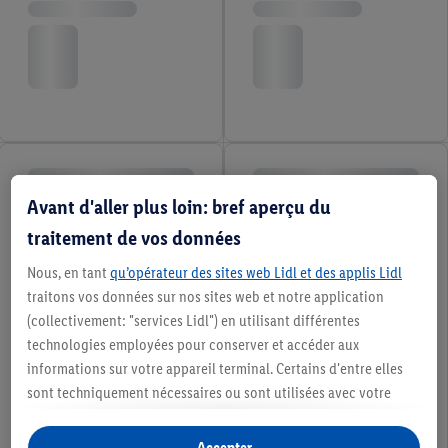
Avant d'aller plus loin: bref aperçu du
traitement de vos données
Nous, en tant
qu’opérateur des sites web Lidl et des applis Lidl
traitons vos données sur nos sites web et notre application
(collectivement: "services Lidl") en utilisant différentes
technologies employées pour conserver et accéder aux
informations sur votre appareil terminal. Certains d'entre elles
sont techniquement nécessaires ou sont utilisées avec votre
consentement pour des paramétrages pratiques, pour compiler
des statistiques ou pour des publicités personnalisées au sein
Accepter