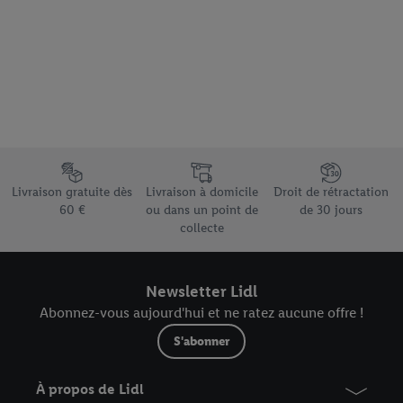
Élément du pied de page avec les différents arguments de vente
Livraison gratuite dès
Livraison à domicile
Droit de rétractation
60 €
ou dans un point de
de 30 jours
collecte
Newsletter Lidl
Abonnez-vous aujourd'hui et ne ratez aucune offre !
S'abonner
À propos de Lidl