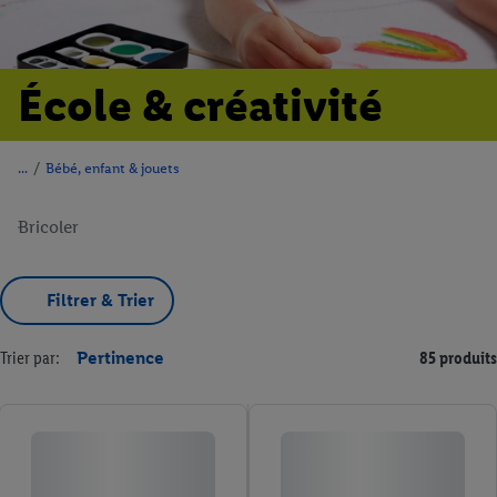
École & créativité
/
Bébé, enfant & jouets
Bricoler
Filtrer & Trier
Trier par:
Pertinence
85 produits