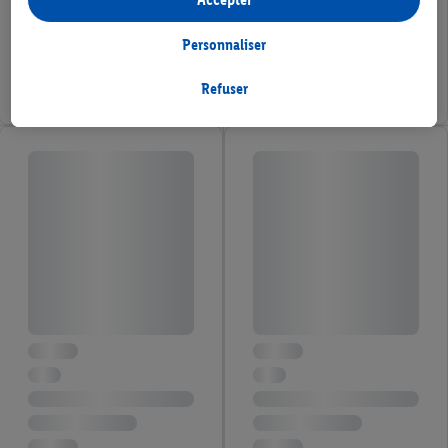
et en dehors des services Lidl. Si vous participez au programme
Lidl Plus, les données issues de votre comportement d’achat en
Personnaliser
magasin seront également traitées à ces fins.
Si vous donnez consentement ici à des fins de publicités
Refuser
personnalisées et créez ensuite un compte Lidl Plus ou
connectez à votre compte Lidl Plus existant, nous et notre
partenaire Criteo S.A pouvons également créer un identifiant en
ligne spécial à partir de l’adresse e-mail fournie ici afin de
pouvoir vous reconnaître dans les services exploités par des
tiers et pour afficher des publicités personnalisées. À cette fin,
votre adresse e-mail hachée peut également être fusionnée
avec d’autres identifiants ou identifiants qui vous sont
attribués et dont dispose Criteo S.A.
Sous réserve de votre accord, les publicités liées au reciblage,
c’est-à-dire des publicités pour des produits pour lesquels vous
avez montré de l’intérêt (par exemple en plaçant le produit dans
un panier d’un webshop mais sans procéder à l’achat) peuvent
également être affichées sur plusieurs apppareils et plusieurs