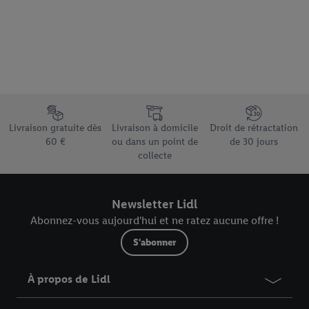
Élément du pied de page avec les différents arguments de vente
Livraison gratuite dès
Livraison à domicile
Droit de rétractation
60 €
ou dans un point de
de 30 jours
collecte
Newsletter Lidl
Abonnez-vous aujourd'hui et ne ratez aucune offre !
S'abonner
À propos de Lidl