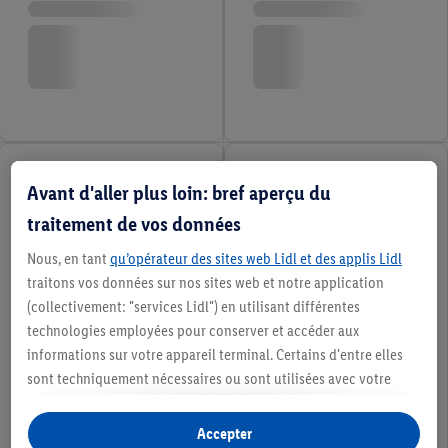
Avant d'aller plus loin: bref aperçu du
traitement de vos données
Nous, en tant
qu’opérateur des sites web Lidl et des applis Lidl
traitons vos données sur nos sites web et notre application
(collectivement: "services Lidl") en utilisant différentes
technologies employées pour conserver et accéder aux
informations sur votre appareil terminal. Certains d'entre elles
sont techniquement nécessaires ou sont utilisées avec votre
consentement pour des paramétrages pratiques, pour compiler
des statistiques ou pour des publicités personnalisées au sein
Accepter