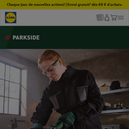
Chaque jour de nouvelles actions! | Envoi gratuit¹ dès 60 € d'achats.