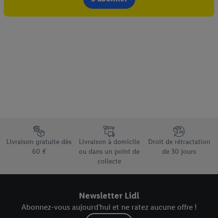
Élément du pied de page avec les différents arguments de vente
Livraison gratuite dès
Livraison à domicile
Droit de rétractation
60 €
ou dans un point de
de 30 jours
collecte
Newsletter Lidl
Abonnez-vous aujourd'hui et ne ratez aucune offre !