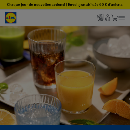
Chaque jour de nouvelles actions! | Envoi gratuit¹ dès 60 € d'achats.