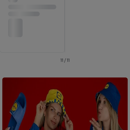
également être affichées sur plusieurs apppareils et plusieurs
services de Lidl si plusieurs terminaux ou plusieurs services de
Lidl peuvent vous être attribués en utilisant votre adresse e-
mail hachée et, le cas échéant, d’autres identifiants/identifiants
dont dispose Criteo S.A.
Sous « Personnaliser », vous pouvez autoriser des finalités
individuelles et trouver de plus amples informations sur le
traitement des données.
En cliquant sur « Refuser », vous pouvez autoriser uniquement
11 / 11
l’utilisation des technologies nécessaires. En cliquant sur «
Accepter », vous autorisez tous les traitements pour toutes les
finalités susmentionnées. Vous trouverez de plus amples
informations sur la durée de conservation des données et votre
droit de révoquer votre consentement à tout moment avec effet
pour l’avenir dans notre
déclaration relative à la protection des
données
.
Vous trouverez les impressions ici.