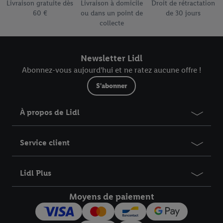
Livraison gratuite dès
Livraison à domicile
Droit de rétractation
60 €
ou dans un point de
de 30 jours
collecte
Newsletter Lidl
Abonnez-vous aujourd'hui et ne ratez aucune offre !
S'abonner
À propos de Lidl
Service client
Lidl Plus
Moyens de paiement