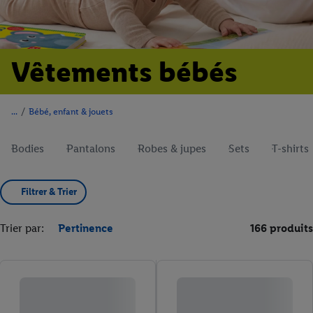
Vêtements bébés
/
Bébé, enfant & jouets
Bodies
Pantalons
Robes & jupes
Sets
T-shirts
Filtrer & Trier
Trier par:
Pertinence
166 produits