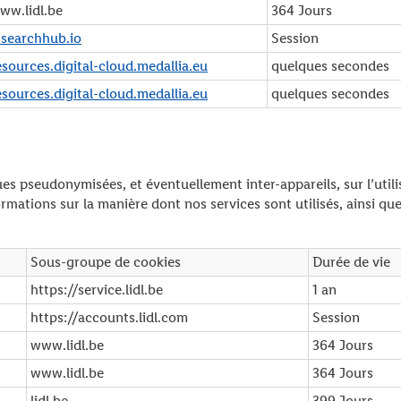
ww.lidl.be
364 Jours
.searchhub.io
Session
esources.digital-cloud.medallia.eu
quelques secondes
esources.digital-cloud.medallia.eu
quelques secondes
s pseudonymisées, et éventuellement inter-appareils, sur l’utili
mations sur la manière dont nos services sont utilisés, ainsi qu
Sous-groupe de cookies
Durée de vie
https://service.lidl.be
1 an
https://accounts.lidl.com
Session
www.lidl.be
364 Jours
www.lidl.be
364 Jours
lidl.be
399 Jours