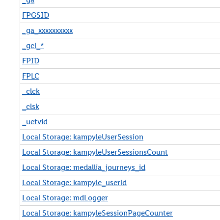
t
i
FPGSID
q
_ga_xxxxxxxxxx
u
e
_gcl_*
s
FPID
FPLC
_clck
_clsk
_uetvid
Local Storage: kampyleUserSession
Local Storage: kampyleUserSessionsCount
Local Storage: medallia_journeys_id
Local Storage: kampyle_userid
Local Storage: mdLogger
Local Storage: kampyleSessionPageCounter