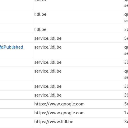
s
lidl.be
q
s
lidl.be
3
service.lidl.be
S
fdPublished
service.lidl.be
q
s
service.lidl.be
3
service.lidl.be
q
s
service.lidl.be
3
service.lidl.be
3
https://www.google.com
S
https://www.google.com
1
https://www.lidl.be
S