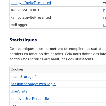
kampyleInvitePresented
w
INGRESSCOOKIE
p
kampyleInvitePresented
r
mdLogger
r
Statistiques
Ces techniques nous permettent de compiler des statistique
derniers en fonction des besoins. Cela nous donne des infor
adapter nos services aux habitudes des utilisateurs.
Cookies
S
Local Storage: 1
t
Session Storage: web-login
a
t
UserVisits
i
kampyleUserPercentile
s
_ga