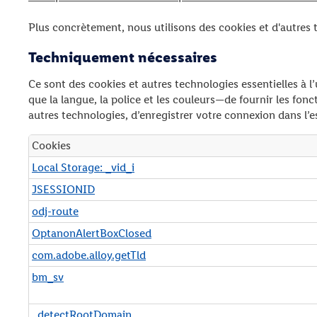
Plus concrètement, nous utilisons des cookies et d'autres te
Techniquement nécessaires
Ce sont des cookies et autres technologies essentielles à l
que la langue, la police et les couleurs—de fournir les f
autres technologies, d’enregistrer votre connexion dans l’e
Cookies
T
Local Storage: _vid_i
e
JSESSIONID
c
h
odj-route
n
OptanonAlertBoxClosed
i
com.adobe.alloy.getTld
q
u
bm_sv
e
m
_detectRootDomain