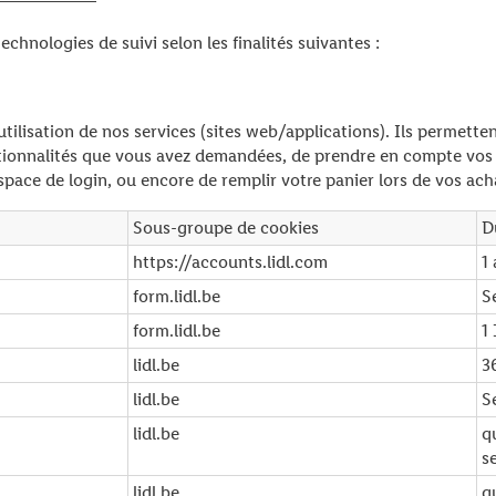
chnologies de suivi selon les finalités suivantes :
’utilisation de nos services (sites web/applications). Ils permett
onctionnalités que vous avez demandées, de prendre en compte vos
space de login, ou encore de remplir votre panier lors de vos acha
Sous-groupe de cookies
D
https://accounts.lidl.com
1
form.lidl.be
S
form.lidl.be
1
lidl.be
3
lidl.be
S
lidl.be
q
s
lidl.be
q