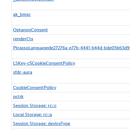
e
n
t
ak_bmsc
n
é
OptanonConsent
c
renderCtx
e
s
PicassoLanguagede27276a-e77b-4441-b44d-bde05b63d9
s
a
LSKey-c$CookieConsentPolicy
i
r
sfdc-aura
e
s
CookieConsentPolicy
pctrk
Session Storage: rc::c
Local Storage: rc::a
Session Storage: deviceType