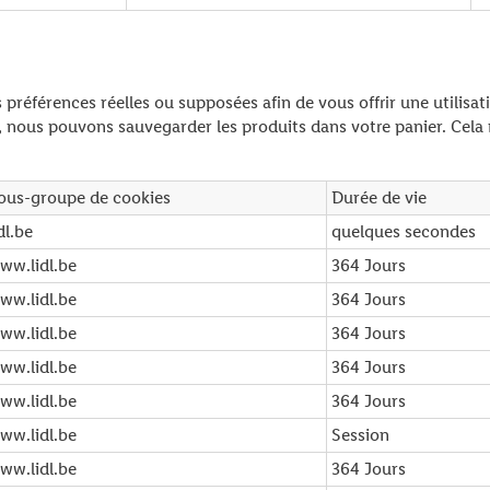
références réelles ou supposées afin de vous offrir une utilisat
e, nous pouvons sauvegarder les produits dans votre panier. Cel
ous-groupe de cookies
Durée de vie
dl.be
quelques secondes
ww.lidl.be
364 Jours
ww.lidl.be
364 Jours
ww.lidl.be
364 Jours
ww.lidl.be
364 Jours
ww.lidl.be
364 Jours
ww.lidl.be
Session
ww.lidl.be
364 Jours