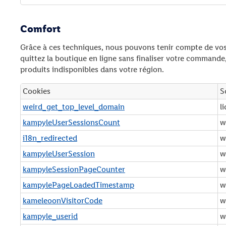
Comfort
Grâce à ces techniques, nous pouvons tenir compte de vos p
quittez la boutique en ligne sans finaliser votre command
produits indisponibles dans votre région.
Cookies
S
C
weird_get_top_level_domain
li
o
kampyleUserSessionsCount
w
m
f
i18n_redirected
w
o
kampyleUserSession
w
r
kampyleSessionPageCounter
w
t
kampylePageLoadedTimestamp
w
kameleoonVisitorCode
w
kampyle_userid
w