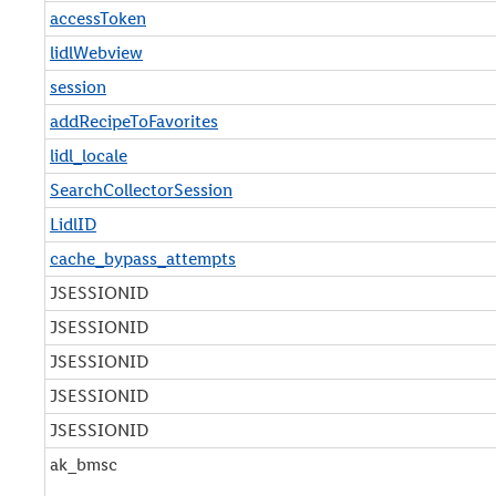
accessToken
lidlWebview
session
addRecipeToFavorites
lidl_locale
SearchCollectorSession
LidlID
cache_bypass_attempts
JSESSIONID
JSESSIONID
JSESSIONID
JSESSIONID
JSESSIONID
ak_bmsc