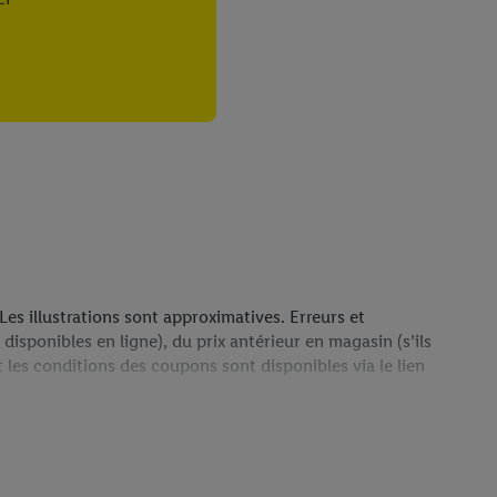
saires. En cliquant sur
rouverez de plus amples
ement à tout moment
 les impressions ici.
Les illustrations sont approximatives. Erreurs et
disponibles en ligne), du prix antérieur en magasin (s’ils
t les conditions des coupons sont disponibles via le lien
uvre uniquement les frais d’expédition standard. Si un
e.