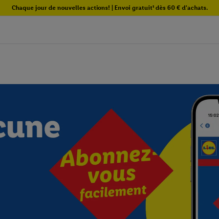
Chaque jour de nouvelles actions! | Envoi gratuit¹ dès 60 € d'achats.