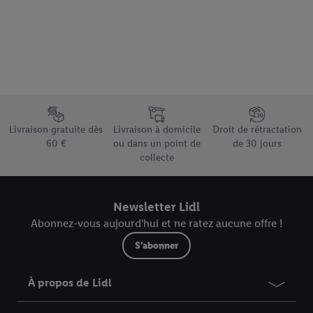
Élément du pied de page avec les différents arguments de vente
Livraison gratuite dès
Livraison à domicile
Droit de rétractation
60 €
ou dans un point de
de 30 jours
collecte
Newsletter Lidl
Abonnez-vous aujourd'hui et ne ratez aucune offre !
S'abonner
À propos de Lidl