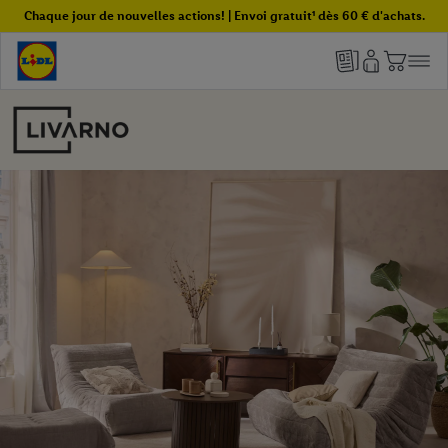
Chaque jour de nouvelles actions! | Envoi gratuit¹ dès 60 € d'achats.