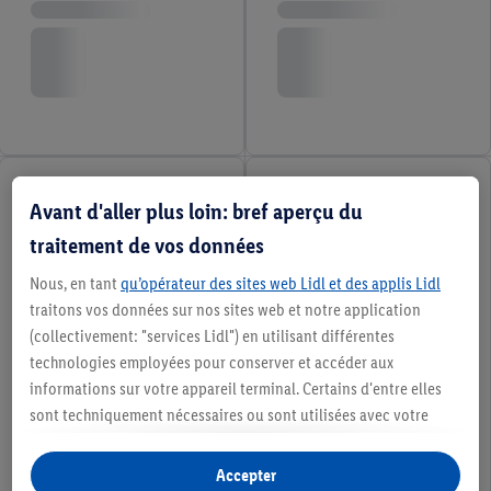
Avant d'aller plus loin: bref aperçu du
traitement de vos données
Nous, en tant
qu’opérateur des sites web Lidl et des applis Lidl
traitons vos données sur nos sites web et notre application
(collectivement: "services Lidl") en utilisant différentes
technologies employées pour conserver et accéder aux
informations sur votre appareil terminal. Certains d'entre elles
sont techniquement nécessaires ou sont utilisées avec votre
consentement pour des paramétrages pratiques, pour compiler
des statistiques ou pour des publicités personnalisées au sein
Accepter