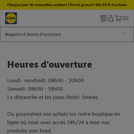
Chaque jour de nouvelles actions! | Envoi gratuit¹ dès 60 € d'achats.
Magasins & heures d'ouverture
Produits & services
Distributeurs de Colis Bpost
Heures d'ouverture
Bornes de recharge
Lundi- vendredi: 08h30 - 20h00
Samedi: 08h30 - 19h00
Le dimanche et les jours fériés: fermés
Ou poursuivez vos achats sur notre boutique en
ligne où vous avez accès 24h/24 à tous nos
produits non-food.