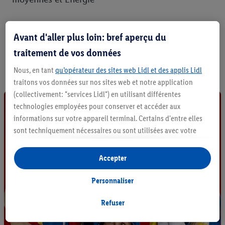
Élaboration de cette déclaration d’accessibilité
Avant d'aller plus loin: bref aperçu du
Cette déclaration a été préparée le 20/06/2025.
traitement de vos données
Dernière révision de la déclaration : 05/05/2026.
Nous, en tant
qu’opérateur des sites web Lidl et des applis Lidl
traitons vos données sur nos sites web et notre application
(collectivement: "services Lidl") en utilisant différentes
technologies employées pour conserver et accéder aux
informations sur votre appareil terminal. Certains d'entre elles
sont techniquement nécessaires ou sont utilisées avec votre
consentement pour des paramétrages pratiques, pour compiler
des statistiques ou pour des publicités personnalisées au sein
Accepter
et en dehors des services Lidl. Si vous participez au programme
Lidl Plus, les données issues de votre comportement d’achat en
Personnaliser
magasin seront également traitées à ces fins.
Si vous donnez consentement ici à des fins de publicités
Refuser
personnalisées et créez ensuite un compte Lidl Plus ou