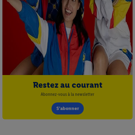
connectez à votre compte Lidl Plus existant, nous et notre
partenaire Criteo S.A pouvons également créer un identifiant en
ligne spécial à partir de l’adresse e-mail fournie ici afin de
pouvoir vous reconnaître dans les services exploités par des
tiers et pour afficher des publicités personnalisées. À cette fin,
votre adresse e-mail hachée peut également être fusionnée
avec d’autres identifiants ou identifiants qui vous sont
attribués et dont dispose Criteo S.A.
Sous réserve de votre accord, les publicités liées au reciblage,
c’est-à-dire des publicités pour des produits pour lesquels vous
avez montré de l’intérêt (par exemple en plaçant le produit dans
un panier d’un webshop mais sans procéder à l’achat) peuvent
Restez au courant
également être affichées sur plusieurs apppareils et plusieurs
Abonnez-vous à la newsletter
services de Lidl si plusieurs terminaux ou plusieurs services de
Lidl peuvent vous être attribués en utilisant votre adresse e-
S'abonner
mail hachée et, le cas échéant, d’autres identifiants/identifiants
dont dispose Criteo S.A.
Sous « Personnaliser », vous pouvez autoriser des finalités
individuelles et trouver de plus amples informations sur le