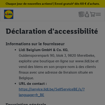
Chaque jour de nouvelles actions! | Envoi gratuit¹ dès 60 € d'achats.
Déclaration d'accessibilité
Informations sur le fournisseur
Lidl Belgium GmbH & Co. KG
,
Guldensporenpark 90, blok J, 9820 Merelbeke,
exploite une boutique en ligne sur www.lidl.be et
vend des biens en son propre nom à des clients
finaux avec une adresse de livraison située en
Belgique.
URL de contact :
https://service.lidl.be/SelfServiceBE/s/?
language=fr_BE
Description générale