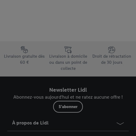
Élément du pied de page avec les différents arguments de vente
Livraison gratuite dès
Livraison à domicile
Droit de rétractation
60 €
ou dans un point de
de 30 jours
collecte
Newsletter Lidl
Abonnez-vous aujourd'hui et ne ratez aucune offre !
S'abonner
À propos de Lidl