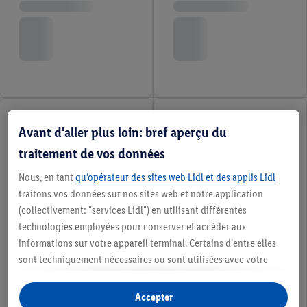
Avant d'aller plus loin: bref aperçu du
traitement de vos données
Nous, en tant
qu’opérateur des sites web Lidl et des applis Lidl
traitons vos données sur nos sites web et notre application
(collectivement: "services Lidl") en utilisant différentes
technologies employées pour conserver et accéder aux
informations sur votre appareil terminal. Certains d'entre elles
sont techniquement nécessaires ou sont utilisées avec votre
consentement pour des paramétrages pratiques, pour compiler
des statistiques ou pour des publicités personnalisées au sein
Accepter