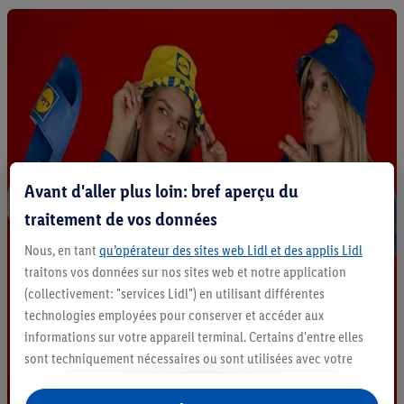
Avant d'aller plus loin: bref aperçu du
traitement de vos données
Nous, en tant
qu’opérateur des sites web Lidl et des applis Lidl
traitons vos données sur nos sites web et notre application
(collectivement: "services Lidl") en utilisant différentes
technologies employées pour conserver et accéder aux
informations sur votre appareil terminal. Certains d'entre elles
sont techniquement nécessaires ou sont utilisées avec votre
consentement pour des paramétrages pratiques, pour compiler
des statistiques ou pour des publicités personnalisées au sein