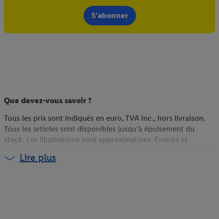
S'abonner
Que devez-vous savoir ?
Tous les prix sont indiqués en euro, TVA inc., hors livraison.
Tous les articles sont disponibles jusqu’à épuisement du
stock. Les illustrations sont approximatives. Erreurs et
adaptations sous réserves. Les réductions sur les articles non-
Lire plus
food sont calculées sur la base du prix du webshop (s’ils sont
disponibles en ligne), du prix antérieur en magasin (s’ils ne
sont pas disponibles en ligne) ou du prix actuel (pour les
promotions Lidl Plus). Plus d'informations sur la disponibilité
et les conditions des coupons sont disponibles via le lien
correspondant sur le coupon.