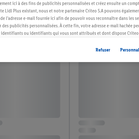
ment ici à des fins de publicités personnalisées et créez ensuite un compt
e Lidl Plus existant, nous et notre partenaire Criteo S.A pouvons égalemen
r de l’adresse e-mail fournie ici afin de pouvoir vous reconnaître dans les s
er des publicités personnalisées. À cette fin, votre adresse e-mail hachée p
identifiants ou identifiants qui vous sont attribués et dont dispose Criteo 
cord, les publicités liées au reciblage, c’est-à-dire des publicités pour de
ntérêt (par exemple en plaçant le produit dans un panier d’un webshop mai
Refuser
Personnal
nt être affichées sur plusieurs apppareils et plusieurs services de Lidl si 
dl peuvent vous être attribués en utilisant votre adresse e-mail hachée et, l
s dont dispose Criteo S.A.
vous pouvez autoriser des finalités individuelles et trouver de plus amples
.
r », vous pouvez autoriser uniquement l’utilisation des technologies néces
risez tous les traitements pour toutes les finalités susmentionnées. Vous t
rée de conservation des données et votre droit de révoquer votre consent
r dans notre
déclaration relative à la protection des données
.
Vous trouverez