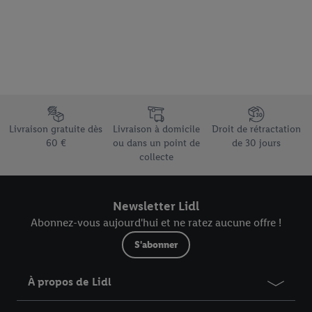
Élément du pied de page avec les différents arguments de vente
Livraison gratuite dès
Livraison à domicile
Droit de rétractation
60 €
ou dans un point de
de 30 jours
collecte
Newsletter Lidl
Abonnez-vous aujourd'hui et ne ratez aucune offre !
S'abonner
À propos de Lidl