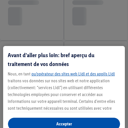
Avant d'aller plus loin: bref aperçu du
traitement de vos données
Nous, en tant
qu’opérateur des sites web Lidl et des applis Lidl
traitons vos données sur nos sites web et notre application
(collectivement: "services Lidl") en utilisant différentes
technologies employées pour conserver et accéder aux
informations sur votre appareil terminal. Certains d'entre elles
sont techniquement nécessaires ou sont utilisées avec votre
consentement pour des paramétrages pratiques, pour compiler
des statistiques ou pour des publicités personnalisées au sein
Accepter