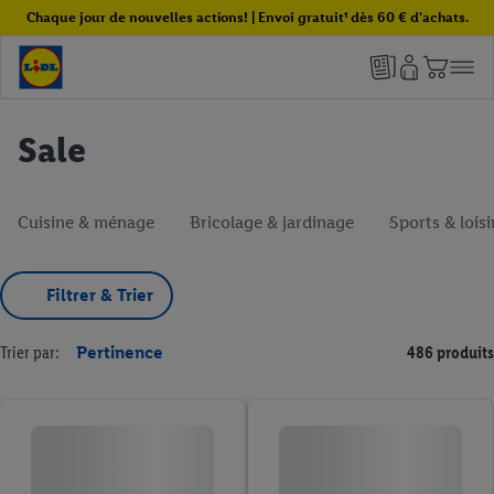
Chaque jour de nouvelles actions! | Envoi gratuit¹ dès 60 € d'achats.
Sale
Cuisine & ménage
Bricolage & jardinage
Sports & loisi
Filtrer & Trier
Trier par:
Pertinence
486 produits