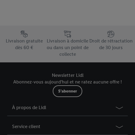
Élément du pied de page avec les différents arguments de vente
Livraison gratuite
Livraison à domicile
Droit de rétractation
dès 60 €
ou dans un point de
de 30 jours
collecte
Newsletter Lidl
Abonnez-vous aujourd'hui et ne ratez aucune offre !
S'abonner
À propos de Lidl
Service client