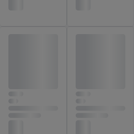
informations sur la durée de conservation des données et votre
droit de révoquer votre consentement à tout moment avec effet
pour l’avenir dans notre
déclaration relative à la protection des
données
.
Vous trouverez les impressions ici.