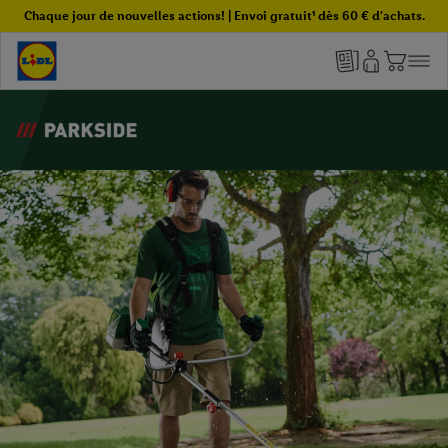
Chaque jour de nouvelles actions! | Envoi gratuit¹ dès 60 € d'achats.