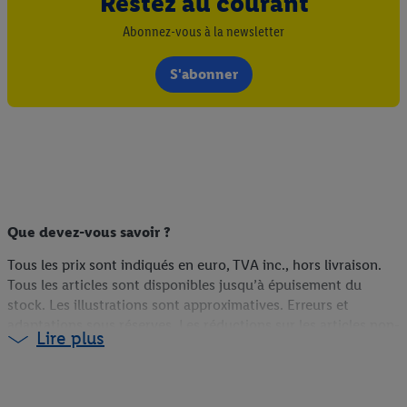
Restez au courant
Abonnez-vous à la newsletter
S'abonner
Que devez-vous savoir ?
Tous les prix sont indiqués en euro, TVA inc., hors livraison.
Tous les articles sont disponibles jusqu’à épuisement du
stock. Les illustrations sont approximatives. Erreurs et
adaptations sous réserves. Les réductions sur les articles non-
Lire plus
food sont calculées sur la base du prix du webshop (s’ils sont
disponibles en ligne), du prix antérieur en magasin (s’ils ne
sont pas disponibles en ligne) ou du prix actuel (pour les
promotions Lidl Plus). Plus d'informations sur la disponibilité