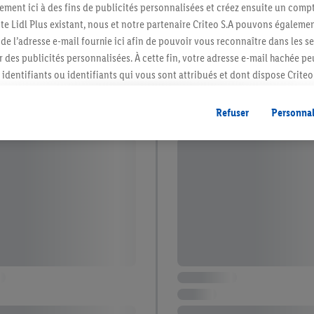
ment ici à des fins de publicités personnalisées et créez ensuite un compt
e Lidl Plus existant, nous et notre partenaire Criteo S.A pouvons égalemen
r de l’adresse e-mail fournie ici afin de pouvoir vous reconnaître dans les s
er des publicités personnalisées. À cette fin, votre adresse e-mail hachée p
identifiants ou identifiants qui vous sont attribués et dont dispose Criteo 
cord, les publicités liées au reciblage, c’est-à-dire des publicités pour de
ntérêt (par exemple en plaçant le produit dans un panier d’un webshop mai
Refuser
Personnal
nt être affichées sur plusieurs apppareils et plusieurs services de Lidl si 
dl peuvent vous être attribués en utilisant votre adresse e-mail hachée et, l
s dont dispose Criteo S.A.
vous pouvez autoriser des finalités individuelles et trouver de plus amples
.
r », vous pouvez autoriser uniquement l’utilisation des technologies néces
risez tous les traitements pour toutes les finalités susmentionnées. Vous t
rée de conservation des données et votre droit de révoquer votre consent
r dans notre
déclaration relative à la protection des données
.
Vous trouverez