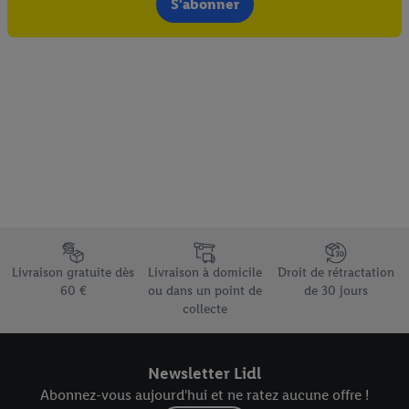
S'abonner
Élément du pied de page avec les différents arguments de vente
Livraison gratuite dès
Livraison à domicile
Droit de rétractation
60 €
ou dans un point de
de 30 jours
collecte
Newsletter Lidl
Abonnez-vous aujourd'hui et ne ratez aucune offre !