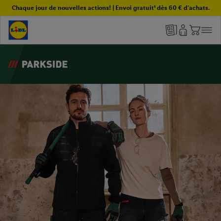
Chaque jour de nouvelles actions! | Envoi gratuit¹ dès 60 € d'achats.