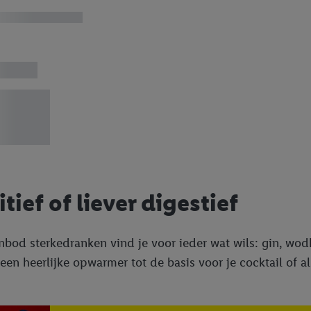
dapparaten of Lidl-diensten aan u kunnen worden toegewezen.
 u individuele doeleinden toestaan en meer informatie vinden over de ge
likken, kunt u alleen het gebruik van de noodzakelijke technologieën toes
, stemt u in met alle verwerkingen voor alle bovengenoemde doeleinden. M
mijn van de gegevens en uw recht om uw toestemming te allen tijde met
ndt u in onze
privacyverklaring
.
Je vindt het impressum hier.
tief of liever digestief
nbod sterkedranken vind je voor ieder wat wils: gin, wodk
een heerlijke opwarmer tot de basis voor je cocktail of als 