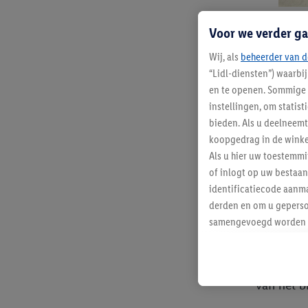
wordt.
Voor we verder ga
De wijn k
Wij, als
beheerder van d
benaming 
“Lidl-diensten”) waarbi
en te openen. Sommige 
instellingen, om statis
bieden. Als u deelneem
Champagne
koopgedrag in de winke
volgens d
Als u hier uw toestemm
of inlogt op uw bestaan
identificatiecode aanma
Een f
derden en om u geperso
samengevoegd worden me
aan u toegewezen werd
Een groot
Als u hiermee akkoord g
ligt in d
u interesse hebt getoo
van het b
niet te kopen), ook op 
van uw gehashte e-mail