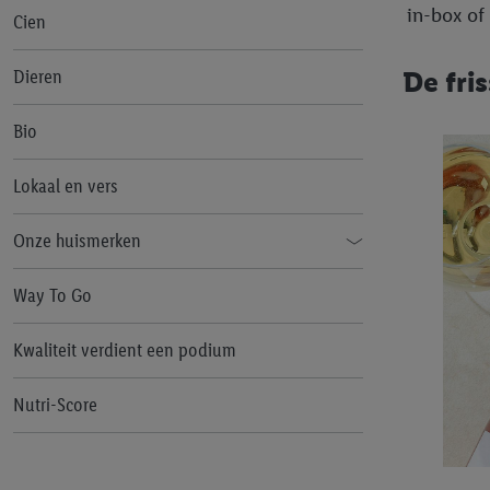
in-box of
Cien
Dieren
De fri
Bio
Lokaal en vers
Onze huismerken
Alesto
Way To Go
Cien
Kwaliteit verdient een podium
Formil
Nutri-Score
Freeway
Milbona