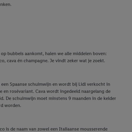
enken.
t op bubbels aankomt, halen we alle middelen boven:
co, cava én champagne. Je vindt zeker wat je zoekt.
s een Spaanse schuimwijn en wordt bij Lidl verkocht in
te en rosévariant. Cava wordt ingedeeld naargelang de
id. De schuimwijn moet minstens 9 maanden in de kelder
d worden.
co is de naam van zowel een Italiaanse mousserende