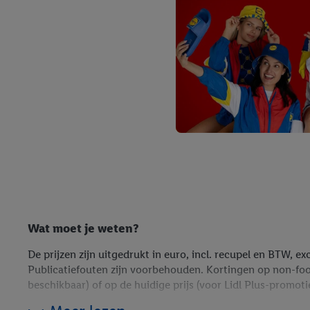
Wat moet je weten?
De prijzen zijn uitgedrukt in euro, incl. recupel en BTW, ex
Publicatiefouten zijn voorbehouden. Kortingen op non-fooda
beschikbaar) of op de huidige prijs (voor Lidl Plus-promo