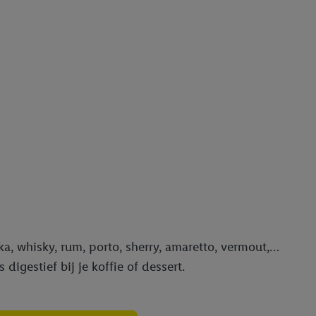
gevensverwerking.
taan. Door op
eer informatie,
 vooruitwerkende
a, whisky, rum, porto, sherry, amaretto, vermout,…
digestief bij je koffie of dessert.