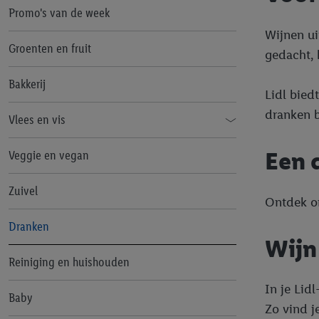
Promo's van de week
Wijnen ui
Groenten en fruit
gedacht, 
Bakkerij
Lidl bied
dranken b
Vlees en vis
Vlees
Een 
Veggie en vegan
Vis
Zuivel
Ontdek on
Dranken
Wijn
Reiniging en huishouden
In je Lid
Baby
Zo vind j