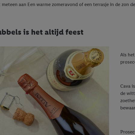
 meteen aan Een warme zomeravond of een terrasje in de zon d
bbels is het altijd feest
Als he
prosec
Cava i
de wit
zoethe
bewaar
Prosec