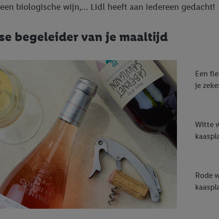
 een biologische wijn,… Lidl heeft aan iedereen gedacht!
sse begeleider van je maaltijd
Een fle
je zeke
Witte w
kaaspla
Rode wi
kaaspl