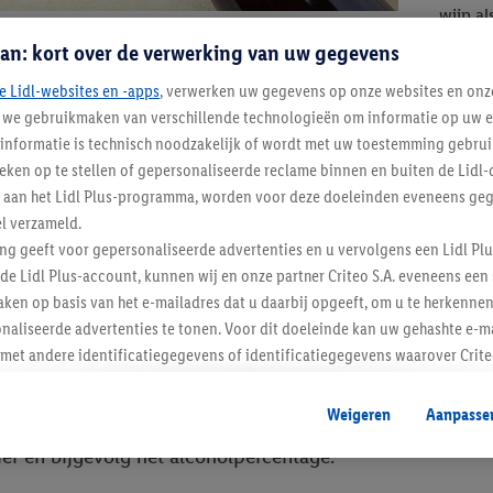
wijn a
an: kort over de verwerking van uw gegevens
an als vino frizzante of als spumante worden gemaakt. Het versch
e Lidl-websites en -apps
, verwerken uw gegevens op onze websites en onz
voor een mousserende wijn die meer dan drie bar druk bevat. Friz
j we gebruikmaken van verschillende technologieën om informatie op uw e
informatie is technisch noodzakelijk of wordt met uw toestemming gebrui
tieken op te stellen of gepersonaliseerde reclame binnen en buiten de Lidl-
t aan het Lidl Plus-programma, worden voor deze doeleinden eveneens ge
 is schuimwijn afkomstig uit de Franse champagnestreek en ma
l verzameld.
e traditionele methode.
ing geeft voor gepersonaliseerde advertenties en u vervolgens een Lidl P
de Lidl Plus-account, kunnen wij en onze partner Criteo S.A. eveneens een 
ken op basis van het e-mailadres dat u daarbij opgeeft, om u te herkennen
risse pils of liever een stevig
naliseerde advertenties te tonen. Voor dit doeleinde kan uw gehashte e-m
t andere identificatiegegevens of identificatiegegevens waarover Criteo
en.
 deel van onze bieren zijn abdijbieren. Het grootste versc
aat, kunnen advertenties in het kader van retargeting, d.w.z. advertenties
Weigeren
Aanpasse
e hoeveelheid graan per liter water die tijdens het brouwe
nd (bijvoorbeeld door het product in de webshop aan uw winkelmandje toe 
ier en bijgevolg het alcoholpercentage.
verschillende apparaten en verschillende Lidl-diensten worden weergegeve
adres en eventuele andere identificatiegegevens/identificatiegegevens wa