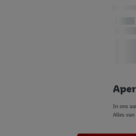
beschikt, meerdere ein
Onder “Aanpassen” kunt
Door op “weigeren” te k
“aanvaarden” te klikken
waaronder de bewaarter
kracht in te trekken, vi
Aperi
In ons aa
Alles van 