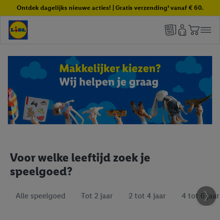
Ontdek dagelijks nieuwe acties! | Gratis verzending¹ vanaf € 60.
Voor welke leeftijd zoek je
speelgoed?
Alle speelgoed
Tot 2 jaar
2 tot 4 jaar
4 tot 6 jaar