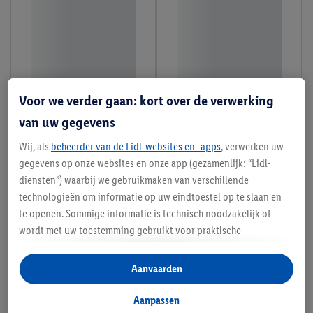
Voor we verder gaan: kort over de verwerking
van uw gegevens
Wij, als
beheerder van de Lidl-websites en -apps
, verwerken uw
gegevens op onze websites en onze app (gezamenlijk: “Lidl-
diensten”) waarbij we gebruikmaken van verschillende
technologieën om informatie op uw eindtoestel op te slaan en
te openen. Sommige informatie is technisch noodzakelijk of
wordt met uw toestemming gebruikt voor praktische
instellingen, om statistieken op te stellen of gepersonaliseerde
reclame binnen en buiten de Lidl-diensten aan te bieden. Als u
Aanvaarden
deelneemt aan het Lidl Plus-programma, worden voor deze
doeleinden eveneens gegevens over uw koopgedrag in de
Aanpassen