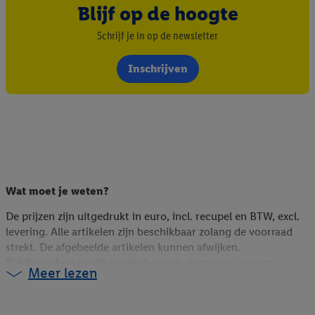
Blijf op de hoogte
Schrijf je in op de newsletter
Inschrijven
Wat moet je weten?
De prijzen zijn uitgedrukt in euro, incl. recupel en BTW, excl.
levering. Alle artikelen zijn beschikbaar zolang de voorraad
strekt. De afgebeelde artikelen kunnen afwijken.
Publicatiefouten zijn voorbehouden. Kortingen op non-
Meer lezen
foodartikelen zijn berekend op de webshopprijs (indien online
beschikbaar), op de vorige winkelprijs (indien niet online
beschikbaar) of op de huidige prijs (voor Lidl Plus-promoties).