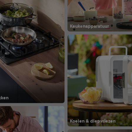
Keukenapparatuur
kken
Koelen & diepvriezen