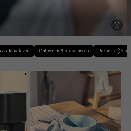
 & diepvriezen
Opbergen & organiseren
Barbecues & acc