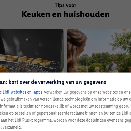
Tips voor
Keuken en huishouden
an: kort over de verwerking van uw gegevens
e Lidl-websites en -apps
, verwerken uw gegevens op onze websites en onz
j we gebruikmaken van verschillende technologieën om informatie op uw e
informatie is technisch noodzakelijk of wordt met uw toestemming gebrui
tieken op te stellen of gepersonaliseerde reclame binnen en buiten de Lidl-
 barbecue-uitrusting
Pizza van de barbecue & uit 
t aan het Lidl Plus-programma, worden voor deze doeleinden eveneens ge
l verzameld.