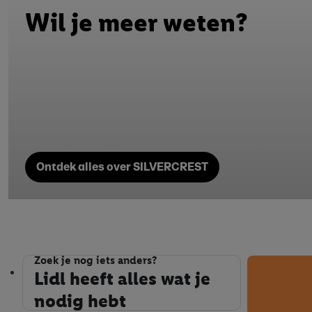
Wil je meer weten?
Ontdek alles over SILVERCREST
Zoek je nog iets anders?
Lidl heeft alles wat je nodig hebt
Lidl heeft alles wat je
nodig hebt