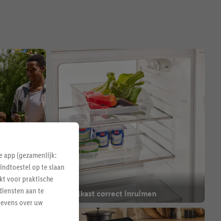
e app (gezamenlijk:
indtoestel op te slaan
kt voor praktische
diensten aan te
de oven
Je koelkast correct inruimen
gevens over uw