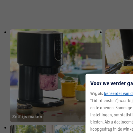
Voor we verder ga
Wij, als
beheerder van d
“Lidl-diensten”) waarbi
en te openen. Sommige 
instellingen, om statis
Zelf ijs maken
De perfecte
bieden. Als u deelneem
koopgedrag in de winke