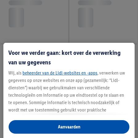
Voor we verder gaan: kort over de verwerking
van uw gegevens
Wij, als
beheerder van de Lidl-websites en -apps
, verwerken uw
gegevens op onze websites en onze app (gezamenlijk: “Lidl-
diensten”) waarbij we gebruikmaken van verschillende
technologieën om informatie op uw eindtoestel op te slaan en
te openen. Sommige informatie is technisch noodzakelijk of
wordt met uw toestemming gebruikt voor praktische
instellingen, om statistieken op te stellen of gepersonaliseerde
reclame binnen en buiten de Lidl-diensten aan te bieden. Als u
Aanvaarden
deelneemt aan het Lidl Plus-programma, worden voor deze