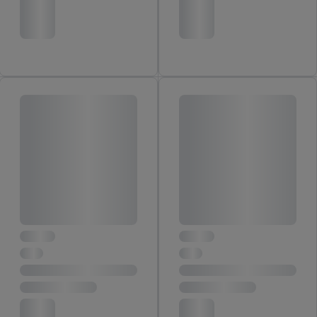
gehashte e-mailadres en eventuele andere
identificatiegegevens/identificatiegegevens waarover Criteo
SA beschikt, meerdere eindapparaten of Lidl-diensten aan u
kunnen worden toegewezen.
Onder “Aanpassen” kunt u individuele doeleinden toestaan en
meer informatie vinden over de gegevensverwerking.
Door op “weigeren” te klikken, kunt u alleen het gebruik van de
noodzakelijke technologieën toestaan. Door op “aanvaarden” te
klikken, stemt u in met alle verwerkingen voor alle
bovengenoemde doeleinden. Meer informatie, waaronder de
bewaartermijn van de gegevens en uw recht om uw
toestemming te allen tijde met vooruitwerkende kracht in te
trekken, vindt u in onze
privacyverklaring
.
Je vindt het
impressum hier.