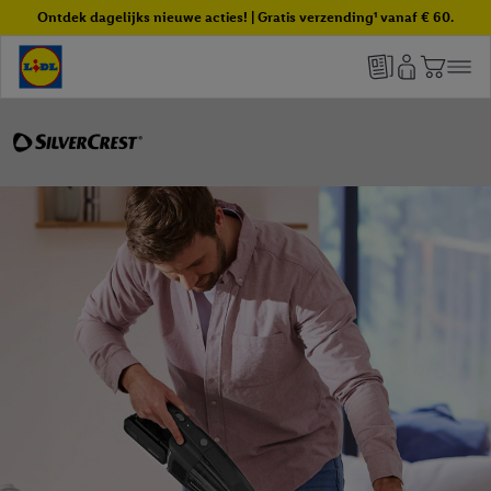
Ontdek dagelijks nieuwe acties! | Gratis verzending¹ vanaf € 60.