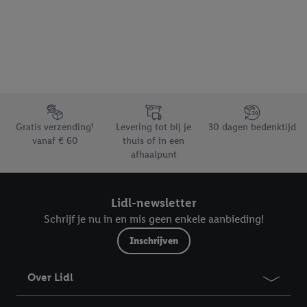
Footerelement met de verschillende USPs van Lidl.be
Gratis verzending¹
Levering tot bij je
30 dagen bedenktijd
vanaf € 60
thuis of in een
afhaalpunt
Lidl-newsletter
Schrijf je nu in en mis geen enkele aanbieding!
Inschrijven
Over Lidl