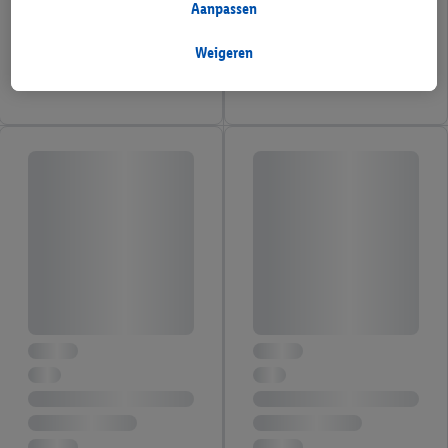
doeleinden eveneens gegevens over uw koopgedrag in de
Aanpassen
winkel verzameld.
Als u hier uw toestemming geeft voor gepersonaliseerde
Weigeren
advertenties en u vervolgens een Lidl Plus-account aanmaakt
of inlogt op uw bestaande Lidl Plus-account, kunnen wij en
onze partner Criteo S.A. eveneens een speciale online
identificatiecode aanmaken op basis van het e-mailadres dat u
daarbij opgeeft, om u te herkennen bij diensten van derden en
om u gepersonaliseerde advertenties te tonen. Voor dit
doeleinde kan uw gehashte e-mailadres ook samengevoegd
worden met andere identificatiegegevens of
identificatiegegevens waarover Criteo SA beschikt en die aan u
toegewezen werden.
Als u hiermee akkoord gaat, kunnen advertenties in het kader
van retargeting, d.w.z. advertenties voor producten waarin u
interesse hebt getoond (bijvoorbeeld door het product in de
webshop aan uw winkelmandje toe te voegen, maar het niet te
kopen), ook op verschillende apparaten en verschillende Lidl-
diensten worden weergegeven als er met behulp van uw