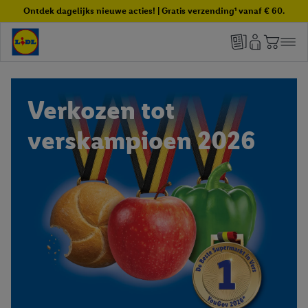
Ontdek dagelijks nieuwe acties! | Gratis verzending¹ vanaf € 60.
Verkozen tot
verskampioen 2026