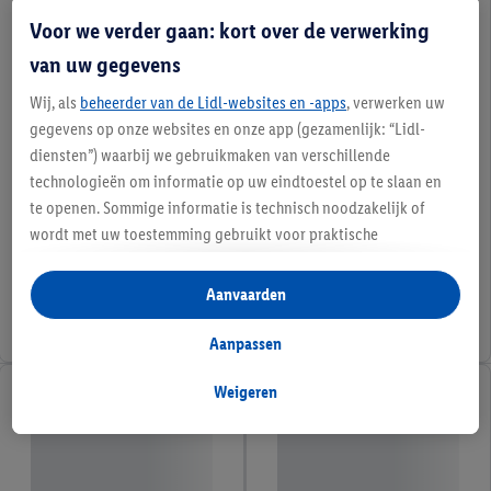
Voor we verder gaan: kort over de verwerking
van uw gegevens
Wij, als
beheerder van de Lidl-websites en -apps
, verwerken uw
gegevens op onze websites en onze app (gezamenlijk: “Lidl-
diensten”) waarbij we gebruikmaken van verschillende
technologieën om informatie op uw eindtoestel op te slaan en
te openen. Sommige informatie is technisch noodzakelijk of
wordt met uw toestemming gebruikt voor praktische
instellingen, om statistieken op te stellen of gepersonaliseerde
reclame binnen en buiten de Lidl-diensten aan te bieden. Als u
Aanvaarden
deelneemt aan het Lidl Plus-programma, worden voor deze
doeleinden eveneens gegevens over uw koopgedrag in de
Aanpassen
winkel verzameld.
Als u hier uw toestemming geeft voor gepersonaliseerde
Weigeren
advertenties en u vervolgens een Lidl Plus-account aanmaakt
of inlogt op uw bestaande Lidl Plus-account, kunnen wij en
onze partner Criteo S.A. eveneens een speciale online