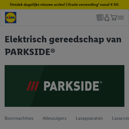
Ontdek dagelijks nieuwe acties! | Gratis verzending¹ vanaf € 60.
Elektrisch gereedschap van
PARKSIDE®
Boormachines
Alleszuigers
Lasapparaten
Lasacces