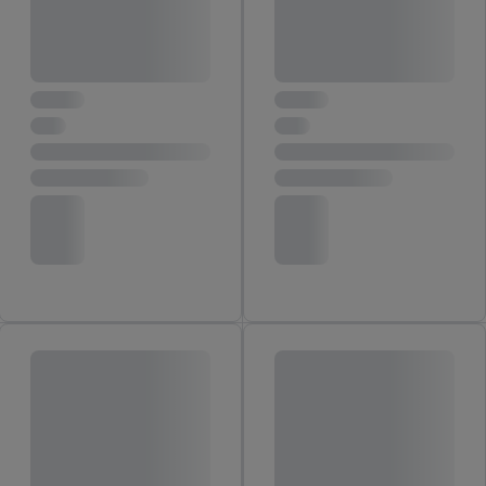
Door op “weigeren” te klikken, kunt u alleen het gebruik van de
noodzakelijke technologieën toestaan. Door op “aanvaarden” te
klikken, stemt u in met alle verwerkingen voor alle
bovengenoemde doeleinden. Meer informatie, waaronder de
bewaartermijn van de gegevens en uw recht om uw
toestemming te allen tijde met vooruitwerkende kracht in te
trekken, vindt u in onze
privacyverklaring
.
Je vindt het
impressum hier.