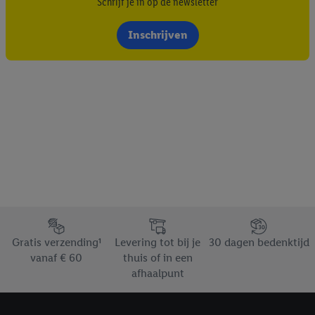
Schrijf je in op de newsletter
Inschrijven
Footerelement met de verschillende USPs van Lidl.be
Gratis verzending¹
Levering tot bij je
30 dagen bedenktijd
vanaf € 60
thuis of in een
afhaalpunt