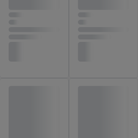
noodzakelijke technologieën toestaan. Door op “aanvaarden” te
klikken, stemt u in met alle verwerkingen voor alle
bovengenoemde doeleinden. Meer informatie, waaronder de
bewaartermijn van de gegevens en uw recht om uw
toestemming te allen tijde met vooruitwerkende kracht in te
trekken, vindt u in onze
privacyverklaring
.
Je vindt het
impressum hier.