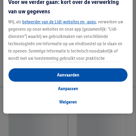
Voor we verder gaan: kort over de verwerking
van uw gegevens
Wij, als
beheerder van de Lidl-websites en -apps
, verwerken uw
gegevens op onze websites en onze app (gezamenlijk: “Lidl-
diensten”) waarbij we gebruikmaken van verschillende
technologieën om informatie op uw eindtoestel op te slaan en
te openen. Sommige informatie is technisch noodzakelijk of
wordt met uw toestemming gebruikt voor praktische
instellingen, om statistieken op te stellen of gepersonaliseerde
reclame binnen en buiten de Lidl-diensten aan te bieden. Als u
Aanvaarden
deelneemt aan het Lidl Plus-programma, worden voor deze
doeleinden eveneens gegevens over uw koopgedrag in de
Aanpassen
winkel verzameld.
Als u hier uw toestemming geeft voor gepersonaliseerde
Weigeren
advertenties en u vervolgens een Lidl Plus-account aanmaakt
of inlogt op uw bestaande Lidl Plus-account, kunnen wij en
onze partner Criteo S.A. eveneens een speciale online
identificatiecode aanmaken op basis van het e-mailadres dat u