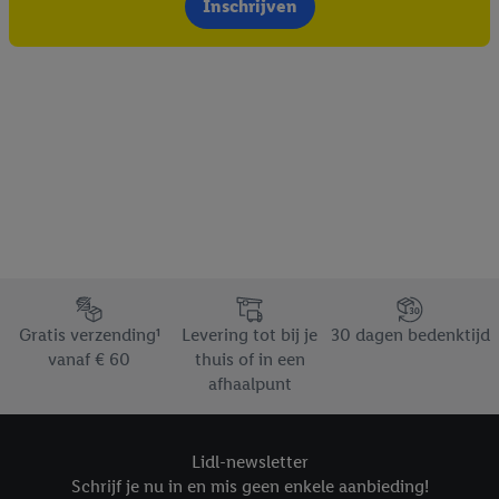
Inschrijven
Footerelement met de verschillende USPs van Lidl.be
Gratis verzending¹
Levering tot bij je
30 dagen bedenktijd
vanaf € 60
thuis of in een
afhaalpunt
Lidl-newsletter
Schrijf je nu in en mis geen enkele aanbieding!