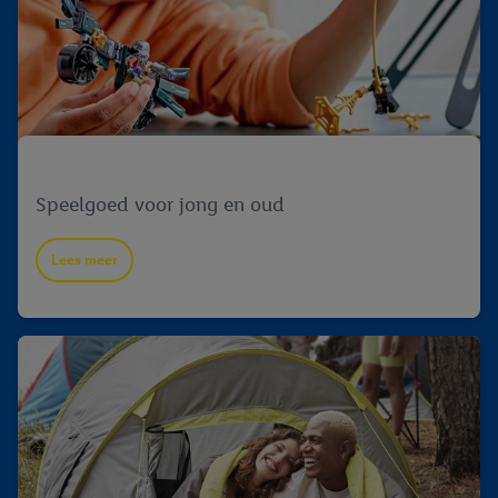
bewaartermijn van de gegevens en uw recht om uw
toestemming te allen tijde met vooruitwerkende kracht in te
trekken, vindt u in onze
privacyverklaring
.
Je vindt het
impressum hier.
Speelgoed
Speelgoed voor jong en oud
Lees meer