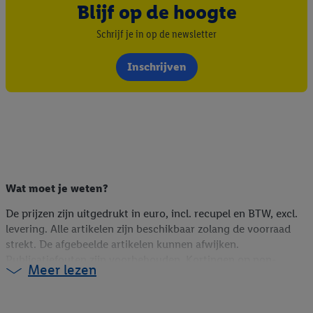
Blijf op de hoogte
Schrijf je in op de newsletter
Inschrijven
Wat moet je weten?
De prijzen zijn uitgedrukt in euro, incl. recupel en BTW, excl.
levering. Alle artikelen zijn beschikbaar zolang de voorraad
strekt. De afgebeelde artikelen kunnen afwijken.
Publicatiefouten zijn voorbehouden. Kortingen op non-
Meer lezen
foodartikelen zijn berekend op de webshopprijs (indien online
beschikbaar), op de vorige winkelprijs (indien niet online
beschikbaar) of op de huidige prijs (voor Lidl Plus-promoties).