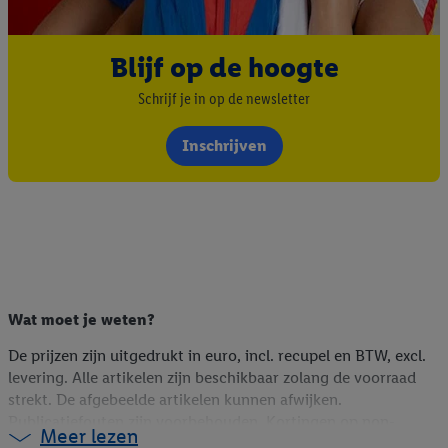
bovengenoemde doeleinden. Meer informatie, waaronder de
bewaartermijn van de gegevens en uw recht om uw
toestemming te allen tijde met vooruitwerkende kracht in te
Blijf op de hoogte
trekken, vindt u in onze
privacyverklaring
.
Je vindt het
impressum hier.
Schrijf je in op de newsletter
Inschrijven
Wat moet je weten?
De prijzen zijn uitgedrukt in euro, incl. recupel en BTW, excl.
levering. Alle artikelen zijn beschikbaar zolang de voorraad
strekt. De afgebeelde artikelen kunnen afwijken.
Publicatiefouten zijn voorbehouden. Kortingen op non-
Meer lezen
foodartikelen zijn berekend op de webshopprijs (indien online