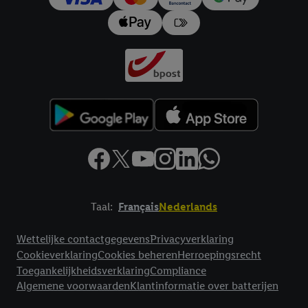
Taal:
Français
Nederlands
Footerelement met links naar juridische teksten
Wettelijke contactgegevens
Privacyverklaring
Cookieverklaring
Cookies beheren
Herroepingsrecht
Toegankelijkheidsverklaring
Compliance
Algemene voorwaarden
Klantinformatie over batterijen