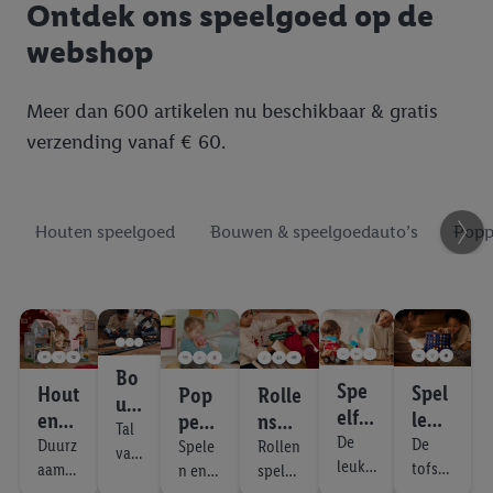
Ontdek ons speelgoed op de
webshop
Meer dan 600 artikelen nu beschikbaar & gratis
verzending vanaf € 60.
Houten speelgoed
Bouwen & speelgoedauto’s
Popp
Bo
Spe
Spel
Hout
Pop
Rolle
uw
elfig
len,
en
pen
nspe
en
Tal
uren
De
puzz
De
spee
&
l
Duurz
Spele
Rollen
van
&
leuks
tofste
els &
aam
n en
spel
lgoe
knuf
bou
sp
te
spelle