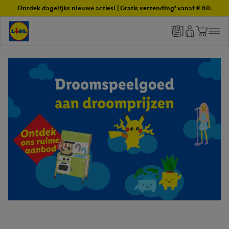
Ontdek dagelijks nieuwe acties! | Gratis verzending¹ vanaf € 60.