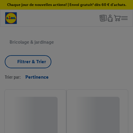
Chaque jour de nouvelles actions! | Envoi gratuit¹ dès 60 € d'achats.
Bricolage & jardinage
Filtrer & Trier
Trier par:
Pertinence