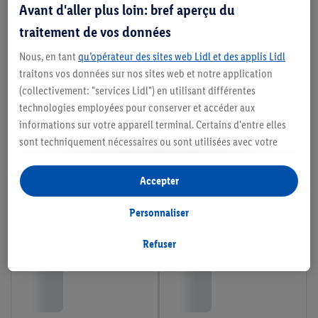
Avant d'aller plus loin: bref aperçu du
traitement de vos données
Nous, en tant
qu’opérateur des sites web Lidl et des applis Lidl
traitons vos données sur nos sites web et notre application
(collectivement: "services Lidl") en utilisant différentes
technologies employées pour conserver et accéder aux
informations sur votre appareil terminal. Certains d'entre elles
sont techniquement nécessaires ou sont utilisées avec votre
consentement pour des paramétrages pratiques, pour compiler
des statistiques ou pour des publicités personnalisées au sein
Accepter
et en dehors des services Lidl. Si vous participez au programme
Lidl Plus, les données issues de votre comportement d’achat en
Personnaliser
magasin seront également traitées à ces fins.
Si vous donnez consentement ici à des fins de publicités
Refuser
personnalisées et créez ensuite un compte Lidl Plus ou
connectez à votre compte Lidl Plus existant, nous et notre
partenaire Criteo S.A pouvons également créer un identifiant en
ligne spécial à partir de l’adresse e-mail fournie ici afin de