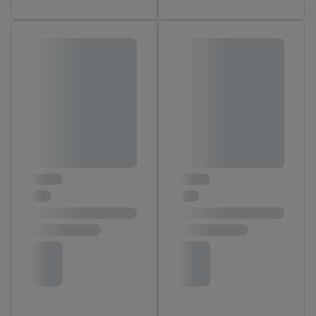
Accepter », vous autorisez tous les traitements pour toutes les
finalités susmentionnées. Vous trouverez de plus amples
informations sur la durée de conservation des données et votre
droit de révoquer votre consentement à tout moment avec effet
pour l’avenir dans notre
déclaration relative à la protection des
données
.
Vous trouverez les impressions ici.