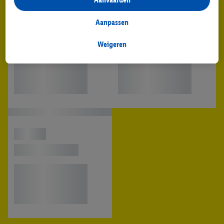
deelneemt aan het Lidl Plus-programma, worden voor deze
doeleinden eveneens gegevens over uw koopgedrag in de
Aanpassen
winkel verzameld.
Als u hier uw toestemming geeft voor gepersonaliseerde
Weigeren
advertenties en u vervolgens een Lidl Plus-account aanmaakt
of inlogt op uw bestaande Lidl Plus-account, kunnen wij en
onze partner Criteo S.A. eveneens een speciale online
identificatiecode aanmaken op basis van het e-mailadres dat u
daarbij opgeeft, om u te herkennen bij diensten van derden en
om u gepersonaliseerde advertenties te tonen. Voor dit
doeleinde kan uw gehashte e-mailadres ook samengevoegd
worden met andere identificatiegegevens of
identificatiegegevens waarover Criteo SA beschikt en die aan u
toegewezen werden.
Als u hiermee akkoord gaat, kunnen advertenties in het kader
van retargeting, d.w.z. advertenties voor producten waarin u
interesse hebt getoond (bijvoorbeeld door het product in de
webshop aan uw winkelmandje toe te voegen, maar het niet te