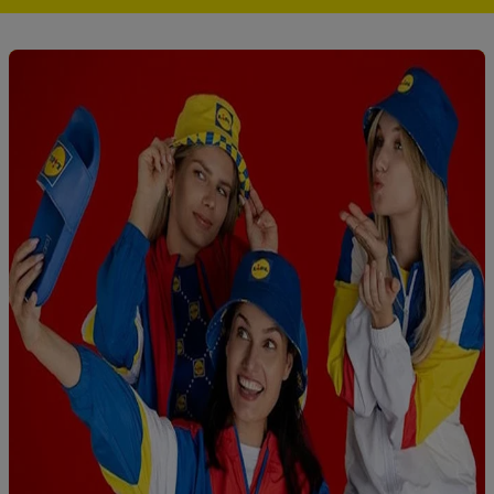
kopen), ook op verschillende apparaten en verschillende Lidl-
diensten worden weergegeven als er met behulp van uw
gehashte e-mailadres en eventuele andere
identificatiegegevens/identificatiegegevens waarover Criteo
SA beschikt, meerdere eindapparaten of Lidl-diensten aan u
kunnen worden toegewezen.
Onder “Aanpassen” kunt u individuele doeleinden toestaan en
meer informatie vinden over de gegevensverwerking.
Door op “weigeren” te klikken, kunt u alleen het gebruik van de
noodzakelijke technologieën toestaan. Door op “aanvaarden” te
klikken, stemt u in met alle verwerkingen voor alle
bovengenoemde doeleinden. Meer informatie, waaronder de
bewaartermijn van de gegevens en uw recht om uw
toestemming te allen tijde met vooruitwerkende kracht in te
trekken, vindt u in onze
privacyverklaring
.
Je vindt het
impressum hier.