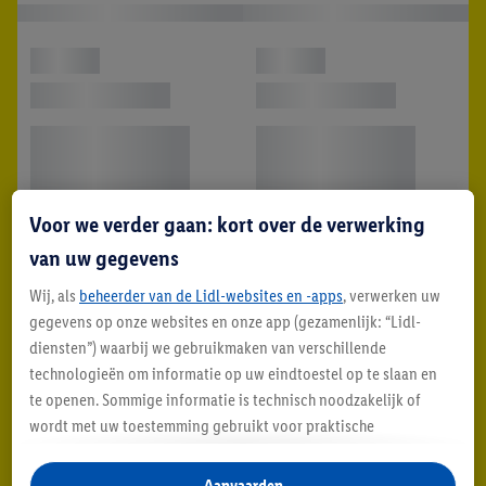
Voor we verder gaan: kort over de verwerking
van uw gegevens
Wij, als
beheerder van de Lidl-websites en -apps
, verwerken uw
gegevens op onze websites en onze app (gezamenlijk: “Lidl-
diensten”) waarbij we gebruikmaken van verschillende
technologieën om informatie op uw eindtoestel op te slaan en
te openen. Sommige informatie is technisch noodzakelijk of
wordt met uw toestemming gebruikt voor praktische
instellingen, om statistieken op te stellen of gepersonaliseerde
reclame binnen en buiten de Lidl-diensten aan te bieden. Als u
Aanvaarden