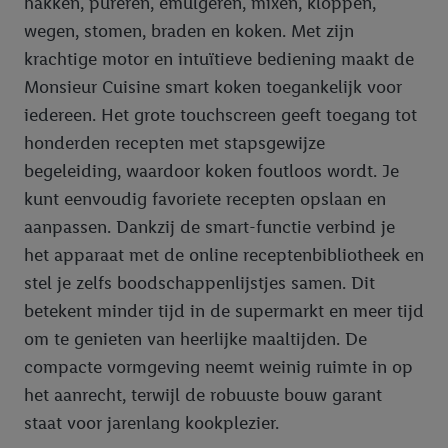
hakken, pureren, emulgeren, mixen, kloppen,
webshop aan uw winkelmandje toe te voegen, maar het niet te
kopen), ook op verschillende apparaten en verschillende Lidl-
wegen, stomen, braden en koken. Met zijn
diensten worden weergegeven als er met behulp van uw
krachtige motor en intuïtieve bediening maakt de
gehashte e-mailadres en eventuele andere
Monsieur Cuisine smart koken toegankelijk voor
identificatiegegevens/identificatiegegevens waarover Criteo
iedereen. Het grote touchscreen geeft toegang tot
SA beschikt, meerdere eindapparaten of Lidl-diensten aan u
honderden recepten met stapsgewijze
kunnen worden toegewezen.
begeleiding, waardoor koken foutloos wordt. Je
Onder “Aanpassen” kunt u individuele doeleinden toestaan en
meer informatie vinden over de gegevensverwerking.
kunt eenvoudig favoriete recepten opslaan en
Door op “weigeren” te klikken, kunt u alleen het gebruik van de
aanpassen. Dankzij de smart-functie verbind je
noodzakelijke technologieën toestaan. Door op “aanvaarden” te
het apparaat met de online receptenbibliotheek en
klikken, stemt u in met alle verwerkingen voor alle
stel je zelfs boodschappenlijstjes samen. Dit
bovengenoemde doeleinden. Meer informatie, waaronder de
betekent minder tijd in de supermarkt en meer tijd
bewaartermijn van de gegevens en uw recht om uw
om te genieten van heerlijke maaltijden. De
toestemming te allen tijde met vooruitwerkende kracht in te
trekken, vindt u in onze
privacyverklaring
.
Je vindt het
compacte vormgeving neemt weinig ruimte in op
impressum hier.
het aanrecht, terwijl de robuuste bouw garant
staat voor jarenlang kookplezier.