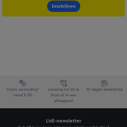
Inschrijven
Footerelement met de verschillende USPs van Lidl.be
Gratis verzending¹
Levering tot bij je
30 dagen bedenktijd
vanaf € 60
thuis of in een
afhaalpunt
Lidl-newsletter