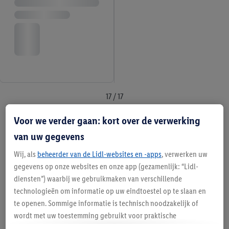
17 / 17
Voor we verder gaan: kort over de verwerking
Monsieur Cuisine
van uw gegevens
Wij, als
beheerder van de Lidl-websites en -apps
, verwerken uw
Koken is meer dan alleen ingrediënten
gegevens op onze websites en onze app (gezamenlijk: “Lidl-
samenvoegen; het is een ervaring, een manier om
diensten”) waarbij we gebruikmaken van verschillende
creativiteit te uiten en dierbaren te verwennen.
technologieën om informatie op uw eindtoestel op te slaan en
Maar tijd is schaars en niet iedereen is een
te openen. Sommige informatie is technisch noodzakelijk of
volleerd chef-kok. Hier komt de Monsieur Cuisine
wordt met uw toestemming gebruikt voor praktische
instellingen, om statistieken op te stellen of gepersonaliseerde