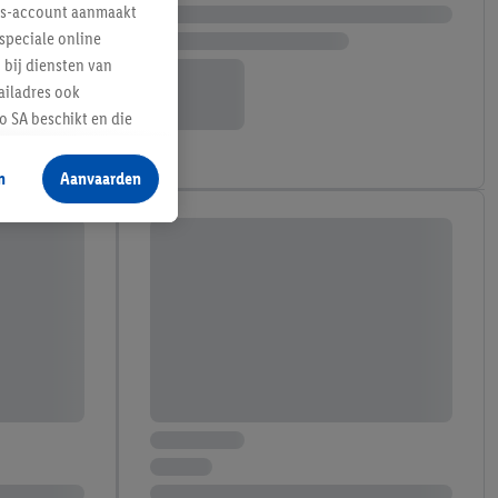
lus-account aanmaakt
speciale online
 bij diensten van
ailadres ook
 SA beschikt en die
 voor producten waarin
n
Aanvaarden
te voegen, maar het
n als er met behulp
arover Criteo SA
gevensverwerking.
taan. Door op
eer informatie,
 vooruitwerkende