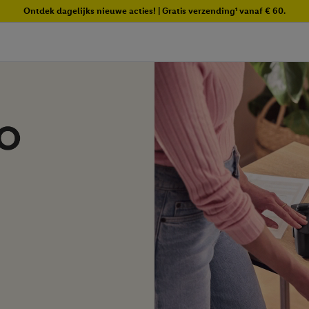
Ontdek dagelijks nieuwe acties! | Gratis verzending¹ vanaf € 60.