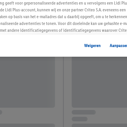
ing geeft voor gepersonaliseerde advertenties en u vervolgens een Lidl P
de Lidl Plus-account, kunnen wij en onze partner Criteo S.A. eveneens een 
ken op basis van het e-mailadres dat u daarbij opgeeft, om u te herkennen
naliseerde advertenties te tonen. Voor dit doeleinde kan uw gehashte e-m
t andere identificatiegegevens of identificatiegegevens waarover Criteo
en.
aat, kunnen advertenties in het kader van retargeting, d.w.z. advertenties
Weigeren
Aanpasse
nd (bijvoorbeeld door het product in de webshop aan uw winkelmandje toe 
verschillende apparaten en verschillende Lidl-diensten worden weergegeve
adres en eventuele andere identificatiegegevens/identificatiegegevens wa
dapparaten of Lidl-diensten aan u kunnen worden toegewezen.
 u individuele doeleinden toestaan en meer informatie vinden over de ge
likken, kunt u alleen het gebruik van de noodzakelijke technologieën toes
, stemt u in met alle verwerkingen voor alle bovengenoemde doeleinden. M
mijn van de gegevens en uw recht om uw toestemming te allen tijde met
ndt u in onze
privacyverklaring
.
Je vindt het impressum hier.