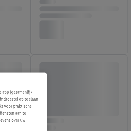
e app (gezamenlijk:
indtoestel op te slaan
kt voor praktische
diensten aan te
gevens over uw