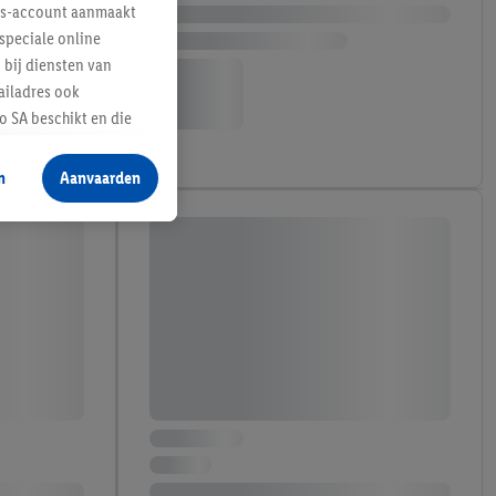
lus-account aanmaakt
speciale online
 bij diensten van
ailadres ook
 SA beschikt en die
 voor producten waarin
n
Aanvaarden
te voegen, maar het
n als er met behulp
arover Criteo SA
gevensverwerking.
taan. Door op
eer informatie,
 vooruitwerkende