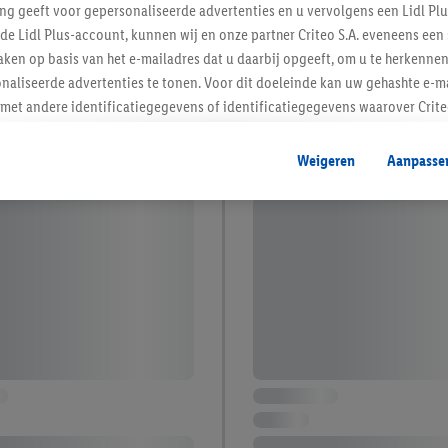
ing geeft voor gepersonaliseerde advertenties en u vervolgens een Lidl P
de Lidl Plus-account, kunnen wij en onze partner Criteo S.A. eveneens een 
ken op basis van het e-mailadres dat u daarbij opgeeft, om u te herkennen
naliseerde advertenties te tonen. Voor dit doeleinde kan uw gehashte e-m
t andere identificatiegegevens of identificatiegegevens waarover Criteo
en.
aat, kunnen advertenties in het kader van retargeting, d.w.z. advertenties
Weigeren
Aanpasse
nd (bijvoorbeeld door het product in de webshop aan uw winkelmandje toe 
verschillende apparaten en verschillende Lidl-diensten worden weergegeve
adres en eventuele andere identificatiegegevens/identificatiegegevens wa
dapparaten of Lidl-diensten aan u kunnen worden toegewezen.
 u individuele doeleinden toestaan en meer informatie vinden over de ge
likken, kunt u alleen het gebruik van de noodzakelijke technologieën toes
, stemt u in met alle verwerkingen voor alle bovengenoemde doeleinden. M
mijn van de gegevens en uw recht om uw toestemming te allen tijde met
ndt u in onze
privacyverklaring
.
Je vindt het impressum hier.