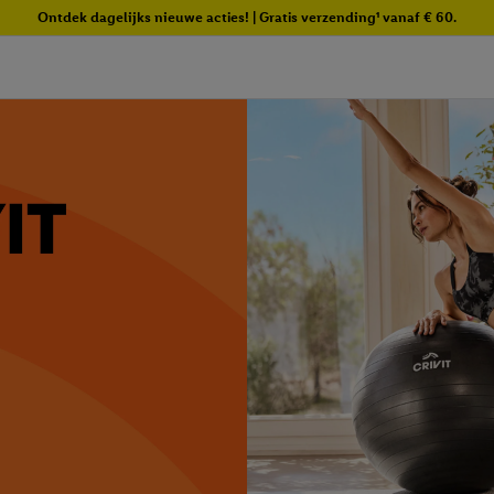
Ontdek dagelijks nieuwe acties! | Gratis verzending¹ vanaf € 60.