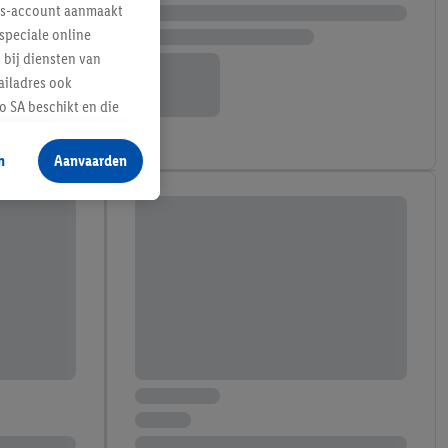
lus-account aanmaakt
speciale online
 bij diensten van
ailadres ook
 SA beschikt en die
 voor producten waarin
n
Aanvaarden
te voegen, maar het
n als er met behulp
arover Criteo SA
gevensverwerking.
taan. Door op
eer informatie,
 vooruitwerkende