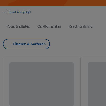
/
Sport & vrije tijd
Yoga & pilates
Cardiotraining
Krachttraining
Filteren & Sorteren