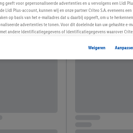
ing geeft voor gepersonaliseerde advertenties en u vervolgens een Lidl P
de Lidl Plus-account, kunnen wij en onze partner Criteo S.A. eveneens een 
ken op basis van het e-mailadres dat u daarbij opgeeft, om u te herkennen
naliseerde advertenties te tonen. Voor dit doeleinde kan uw gehashte e-m
t andere identificatiegegevens of identificatiegegevens waarover Criteo
en.
aat, kunnen advertenties in het kader van retargeting, d.w.z. advertenties
Weigeren
Aanpasse
nd (bijvoorbeeld door het product in de webshop aan uw winkelmandje toe 
verschillende apparaten en verschillende Lidl-diensten worden weergegeve
adres en eventuele andere identificatiegegevens/identificatiegegevens wa
dapparaten of Lidl-diensten aan u kunnen worden toegewezen.
 u individuele doeleinden toestaan en meer informatie vinden over de ge
likken, kunt u alleen het gebruik van de noodzakelijke technologieën toes
, stemt u in met alle verwerkingen voor alle bovengenoemde doeleinden. M
mijn van de gegevens en uw recht om uw toestemming te allen tijde met
ndt u in onze
privacyverklaring
.
Je vindt het impressum hier.