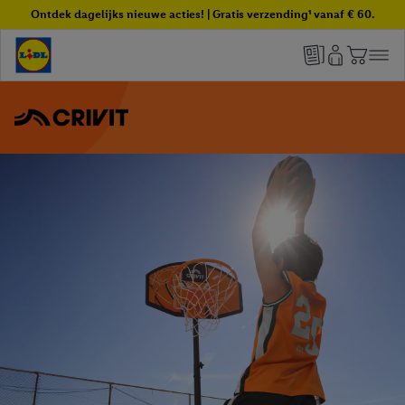
Ontdek dagelijks nieuwe acties! | Gratis verzending¹ vanaf € 60.