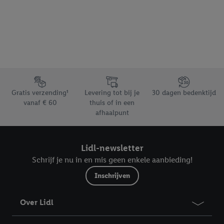
Footerelement met de verschillende USPs van Lidl.be
Gratis verzending¹
Levering tot bij je
30 dagen bedenktijd
vanaf € 60
thuis of in een
afhaalpunt
Lidl-newsletter
Schrijf je nu in en mis geen enkele aanbieding!
Inschrijven
Over Lidl