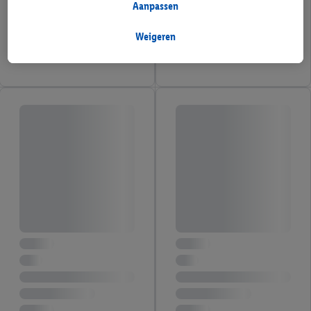
doeleinden eveneens gegevens over uw koopgedrag in de
Aanpassen
winkel verzameld.
Als u hier uw toestemming geeft voor gepersonaliseerde
Weigeren
advertenties en u vervolgens een Lidl Plus-account aanmaakt
of inlogt op uw bestaande Lidl Plus-account, kunnen wij en
onze partner Criteo S.A. eveneens een speciale online
identificatiecode aanmaken op basis van het e-mailadres dat u
daarbij opgeeft, om u te herkennen bij diensten van derden en
om u gepersonaliseerde advertenties te tonen. Voor dit
doeleinde kan uw gehashte e-mailadres ook samengevoegd
worden met andere identificatiegegevens of
identificatiegegevens waarover Criteo SA beschikt en die aan u
toegewezen werden.
Als u hiermee akkoord gaat, kunnen advertenties in het kader
van retargeting, d.w.z. advertenties voor producten waarin u
interesse hebt getoond (bijvoorbeeld door het product in de
webshop aan uw winkelmandje toe te voegen, maar het niet te
kopen), ook op verschillende apparaten en verschillende Lidl-
diensten worden weergegeven als er met behulp van uw