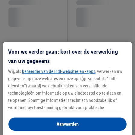
Voor we verder gaan: kort over de verwerking
van uw gegevens
Wij, als
beheerder van de Lidl-websites en -apps
, verwerken uw
gegevens op onze websites en onze app (gezamenlijk: “Lidl-
diensten”) waarbij we gebruikmaken van verschillende
technologieën om informatie op uw eindtoestel op te slaan en
te openen. Sommige informatie is technisch noodzakelijk of
wordt met uw toestemming gebruikt voor praktische
instellingen, om statistieken op te stellen of gepersonaliseerde
reclame binnen en buiten de Lidl-diensten aan te bieden. Als u
Aanvaarden
deelneemt aan het Lidl Plus-programma, worden voor deze