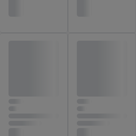
gehashte e-mailadres en eventuele andere
identificatiegegevens/identificatiegegevens waarover Criteo
SA beschikt, meerdere eindapparaten of Lidl-diensten aan u
kunnen worden toegewezen.
Onder “Aanpassen” kunt u individuele doeleinden toestaan en
meer informatie vinden over de gegevensverwerking.
Door op “weigeren” te klikken, kunt u alleen het gebruik van de
noodzakelijke technologieën toestaan. Door op “aanvaarden” te
klikken, stemt u in met alle verwerkingen voor alle
bovengenoemde doeleinden. Meer informatie, waaronder de
bewaartermijn van de gegevens en uw recht om uw
toestemming te allen tijde met vooruitwerkende kracht in te
trekken, vindt u in onze
privacyverklaring
.
Je vindt het
impressum hier.