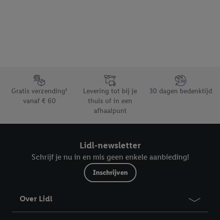
Footerelement met de verschillende USPs van Lidl.be
Gratis verzending¹
Levering tot bij je
30 dagen bedenktijd
vanaf € 60
thuis of in een
afhaalpunt
Lidl-newsletter
Schrijf je nu in en mis geen enkele aanbieding!
Inschrijven
Over Lidl