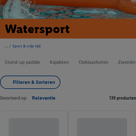
Watersport
/
Sport & vrije tijd
Stand-up paddle
Kajakken
Opblaasboten
Zwembr
Filteren & Sorteren
Gesorteerd op:
Relevantie
139 producten