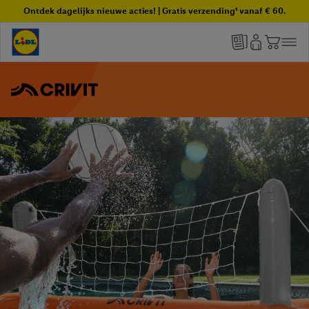
Ontdek dagelijks nieuwe acties! | Gratis verzending¹ vanaf € 60.