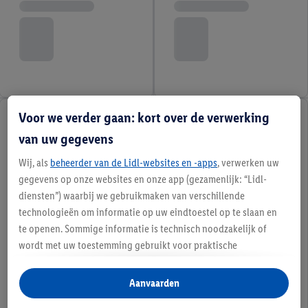
Voor we verder gaan: kort over de verwerking
van uw gegevens
Wij, als
beheerder van de Lidl-websites en -apps
, verwerken uw
gegevens op onze websites en onze app (gezamenlijk: “Lidl-
diensten”) waarbij we gebruikmaken van verschillende
technologieën om informatie op uw eindtoestel op te slaan en
te openen. Sommige informatie is technisch noodzakelijk of
wordt met uw toestemming gebruikt voor praktische
instellingen, om statistieken op te stellen of gepersonaliseerde
reclame binnen en buiten de Lidl-diensten aan te bieden. Als u
Aanvaarden
deelneemt aan het Lidl Plus-programma, worden voor deze