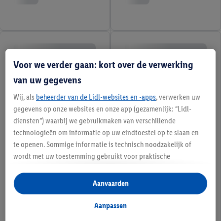
Voor we verder gaan: kort over de verwerking
van uw gegevens
Wij, als
beheerder van de Lidl-websites en -apps
, verwerken uw
gegevens op onze websites en onze app (gezamenlijk: “Lidl-
diensten”) waarbij we gebruikmaken van verschillende
technologieën om informatie op uw eindtoestel op te slaan en
te openen. Sommige informatie is technisch noodzakelijk of
wordt met uw toestemming gebruikt voor praktische
instellingen, om statistieken op te stellen of gepersonaliseerde
reclame binnen en buiten de Lidl-diensten aan te bieden. Als u
Aanvaarden
deelneemt aan het Lidl Plus-programma, worden voor deze
doeleinden eveneens gegevens over uw koopgedrag in de
Aanpassen
winkel verzameld.