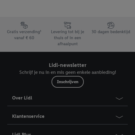
Footerelement met de verschillende USPs van Lidl.be
Gratis verzending¹
Levering tot bij je
30 dagen bedenktijd
vanaf € 60
thuis of in een
afhaalpunt
Lidl-newsletter
Schrijf je nu in en mis geen enkele aanbieding!
Inschrijven
Over Lidl
Klantenservice
Lidl Plus