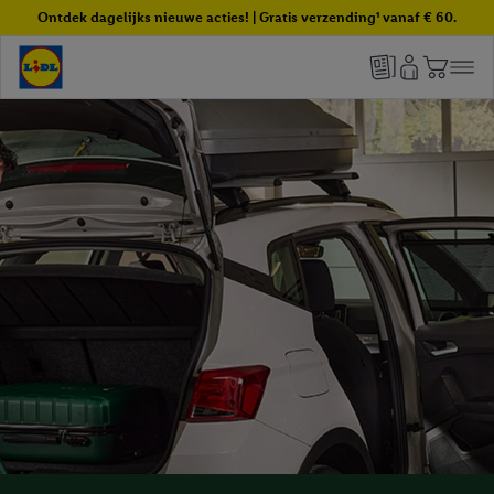
Ontdek dagelijks nieuwe acties! | Gratis verzending¹ vanaf € 60.