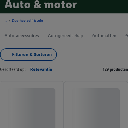
Auto & motor
/
Doe-het-zelf & tuin
Auto-accessoires
Autogereedschap
Automatten
A
Filteren & Sorteren
Gesorteerd op:
Relevantie
129 producten