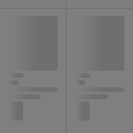
SA beschikt, meerdere eindapparaten of Lidl-diensten aan u
kunnen worden toegewezen.
Onder “Aanpassen” kunt u individuele doeleinden toestaan en
meer informatie vinden over de gegevensverwerking.
Door op “weigeren” te klikken, kunt u alleen het gebruik van de
noodzakelijke technologieën toestaan. Door op “aanvaarden” te
klikken, stemt u in met alle verwerkingen voor alle
bovengenoemde doeleinden. Meer informatie, waaronder de
bewaartermijn van de gegevens en uw recht om uw
toestemming te allen tijde met vooruitwerkende kracht in te
trekken, vindt u in onze
privacyverklaring
.
Je vindt het
impressum hier.