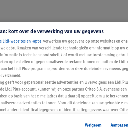
an: kort over de verwerking van uw gegevens
e Lidl-websites en -apps
, verwerken uw gegevens op onze websites en onz
j we gebruikmaken van verschillende technologieën om informatie op uw e
informatie is technisch noodzakelijk of wordt met uw toestemming gebrui
tieken op te stellen of gepersonaliseerde reclame binnen en buiten de Lidl-
t aan het Lidl Plus-programma, worden voor deze doeleinden eveneens ge
1 / 1
l verzameld.
ing geeft voor gepersonaliseerde advertenties en u vervolgens een Lidl P
de Lidl Plus-account, kunnen wij en onze partner Criteo S.A. eveneens een 
ken op basis van het e-mailadres dat u daarbij opgeeft, om u te herkennen
Blijf op de hoo
naliseerde advertenties te tonen. Voor dit doeleinde kan uw gehashte e-m
t andere identificatiegegevens of identificatiegegevens waarover Criteo
Schrijf je in op de newslette
en.
aat, kunnen advertenties in het kader van retargeting, d.w.z. advertenties
Weigeren
Aanpasse