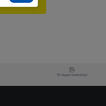
te voegen, maar het
n als er met behulp
arover Criteo SA
gevensverwerking.
taan. Door op
eer informatie,
 vooruitwerkende
30 dagen bedenktijd