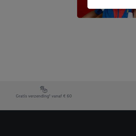
u interesse hebt getoo
niet te kopen), ook op 
van uw gehashte e-mail
beschikt, meerdere ein
Onder “Aanpassen” kunt
Door op “weigeren” te k
“aanvaarden” te klikken
waaronder de bewaarter
kracht in te trekken, vi
Footerelement met de verschillende USPs van Lidl.be
Gratis verzending¹ vanaf € 60