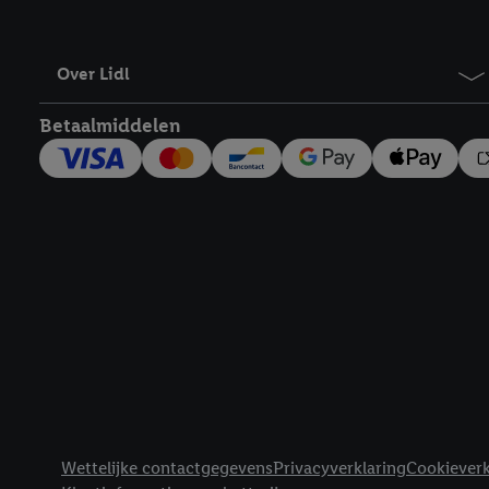
Over Lidl
Betaalmiddelen
Footerelement met links naar juridische teksten
Wettelijke contactgegevens
Privacyverklaring
Cookieverk