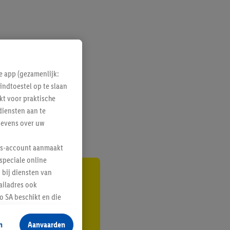
e app (gezamenlijk:
indtoestel op te slaan
kt voor praktische
diensten aan te
gevens over uw
lus-account aanmaakt
speciale online
 bij diensten van
gte
ailadres ook
 SA beschikt en die
r
 voor producten waarin
n
Aanvaarden