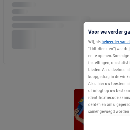
Voor we verder ga
Wij, als
beheerder van d
“Lidl-diensten”) waarbi
en te openen. Sommige 
instellingen, om statis
bieden. Als u deelneem
koopgedrag in de winke
Als u hier uw toestemm
of inlogt op uw bestaan
identificatiecode aanma
derden en om u geperso
samengevoegd worden me
aan u toegewezen werd
Als u hiermee akkoord g