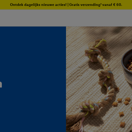
Ontdek dagelijks nieuwe acties! | Gratis verzending¹ vanaf € 60.
n