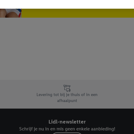
Inschrijven
nd (bijvoorbeeld door het product in de webshop aan uw winkelmandje toe 
verschillende apparaten en verschillende Lidl-diensten worden weergegeve
adres en eventuele andere identificatiegegevens/identificatiegegevens wa
dapparaten of Lidl-diensten aan u kunnen worden toegewezen.
 u individuele doeleinden toestaan en meer informatie vinden over de ge
likken, kunt u alleen het gebruik van de noodzakelijke technologieën toes
, stemt u in met alle verwerkingen voor alle bovengenoemde doeleinden. M
mijn van de gegevens en uw recht om uw toestemming te allen tijde met
ndt u in onze
privacyverklaring
.
Je vindt het impressum hier.
Levering tot bij je thuis of in een
afhaalpunt
Lidl-newsletter
Schrijf je nu in en mis geen enkele aanbieding!