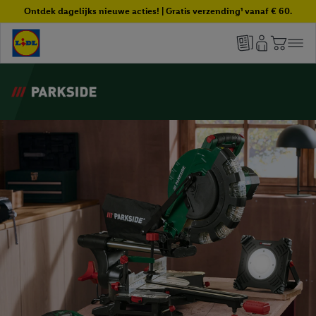
Ontdek dagelijks nieuwe acties! | Gratis verzending¹ vanaf € 60.