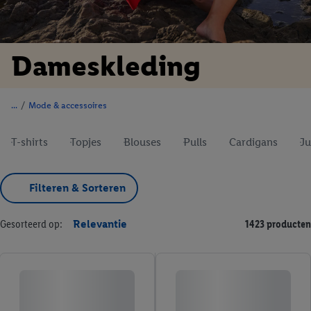
Dameskleding
/
Mode & accessoires
T-shirts
Topjes
Blouses
Pulls
Cardigans
Ju
Filteren & Sorteren
Gesorteerd op:
Relevantie
1423 producten