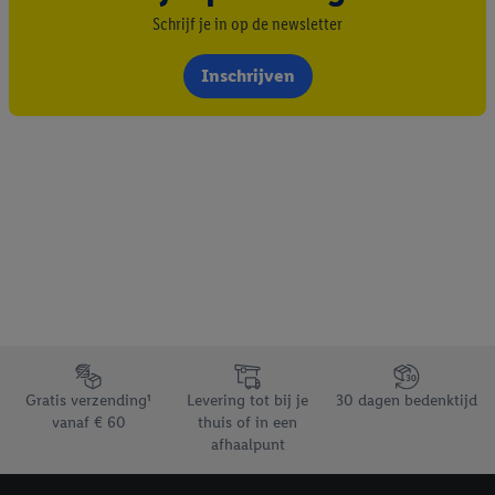
Schrijf je in op de newsletter
Inschrijven
Footerelement met de verschillende USPs van Lidl.be
Gratis verzending¹
Levering tot bij je
30 dagen bedenktijd
vanaf € 60
thuis of in een
afhaalpunt