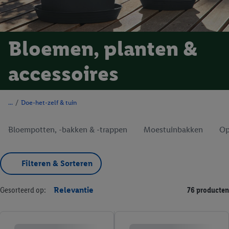
Bloemen, planten &
accessoires
/
Doe-het-zelf & tuin
Bloempotten, -bakken & -trappen
Moestuinbakken
Op
Filteren & Sorteren
Gesorteerd op:
Relevantie
76 producten