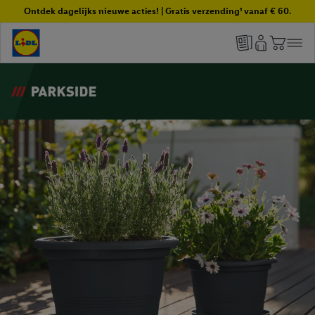
Ontdek dagelijks nieuwe acties! | Gratis verzending¹ vanaf € 60.